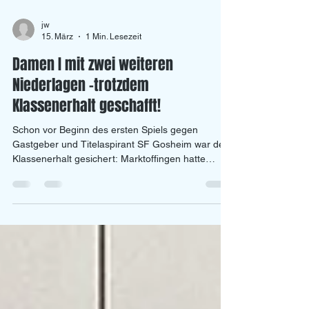
jw
15. März
1 Min. Lesezeit
Damen I mit zwei weiteren
Niederlagen -trotzdem
Klassenerhalt geschafft!
Schon vor Beginn des ersten Spiels gegen
Gastgeber und Titelaspirant SF Gosheim war der
Klassenerhalt gesichert: Marktoffingen hatte
parallel bereits gegen den TSV Inchenhofen
verloren und damit die letzte Chance auf den
Klassenerhalt verspielt. Trotzdem wollte man sich
auf Gundelfinger Seite mit einer guten Leistung
von der Saison Bezirksklassensaison 2025/26
verabschieden – was zunächst gegen die