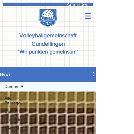
Anmelden
Volleyballgemeinschaft
Gundelfingen
"Wir punkten gemeinsam"
News
Damen
Alle
Beiträge
Damen
Ranzadriala
All4One