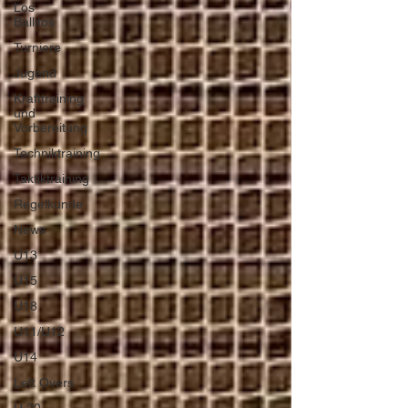
Los
Ballitos
Turniere
Jugend
Krafttraining
und
Vorbereitung
Techniktraining
Taktiktraining
Regelkunde
News
U13
U15
U18
U11/U12
U14
Left Overs