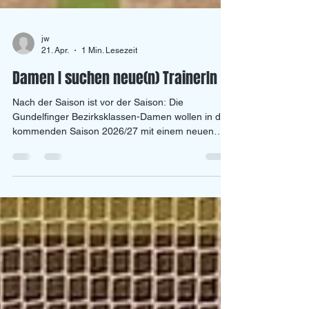
jw
21. Apr.
1 Min. Lesezeit
Damen I suchen neue(n) TrainerIn
Nach der Saison ist vor der Saison: Die
Gundelfinger Bezirksklassen-Damen wollen in der
kommenden Saison 2026/27 mit einem neuen
Trainer oder Trainerin durchstarten. Die Suche
dafür ist angelaufen. „Das ist der richtige Zeitpunkt
für die Mannschaft, um wieder frischen Wind
reinzubringen und neue Motivation zu schaffen“,
sagt der 2. Abteilungsleiter Jürgen Wetzstein, der
in den letzten zehn Jahren für das Damen-Team
verantwortlich war und mit dem Kern des Teams
den Weg von d