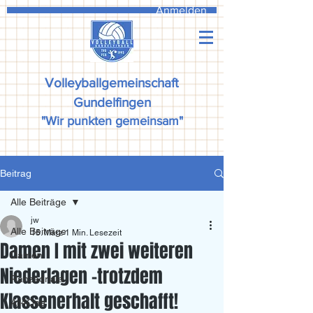
Anmelden
Volleyballgemeinschaft
Gundelfingen
"Wir punkten gemeinsam"
Beitrag
Alle Beiträge
jw
Alle Beiträge
15. März
1 Min. Lesezeit
Damen I mit zwei weiteren
Damen
Niederlagen -trotzdem
Ranzadriala
Klassenerhalt geschafft!
All4One