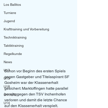
Los Ballitos
Turniere
Jugend
Krafttraining und Vorbereitung
Techniktraining
Taktiktraining
Regelkunde
News
U13
Schon vor Beginn des ersten Spiels 
gegen Gastgeber und Titelaspirant SF 
U15
Gosheim war der Klassenerhalt 
U18
gesichert: Marktoffingen hatte parallel 
bereits gegen den TSV Inchenhofen 
U11/U12
verloren und damit die letzte Chance 
U14
auf den Klassenerhalt verspielt.