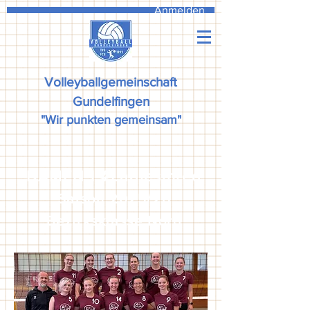
Anmelden
Volleyballgemeinschaft
Gundelfingen
"Wir punkten gemeinsam"
DAMEN I #Ladiesinred
Saison 2025
/26
Bezirksklasse Nord