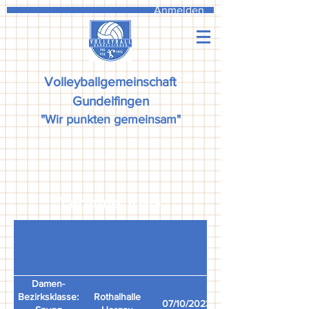
Anmelden
Volleyballgemeinschaft
Gundelfingen
"Wir punkten gemeinsam"
Termine VGG
Damen-
Bezirksklasse:
Rothalhalle
07/10/2023