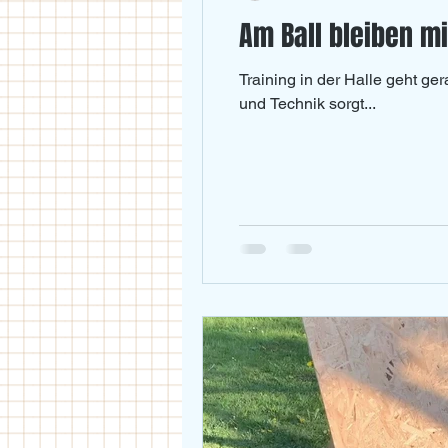
Am Ball bleiben mi
U18
U11/U12
U14
Training in der Halle geht ge
und Technik sorgt...