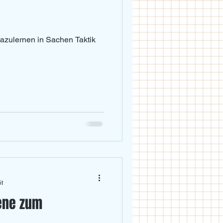
dazulernen in Sachen Taktik
it
bene zum