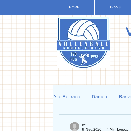
HOME
TEAMS
Alle Beiträge
Damen
Ranza
Krafttraining und Vorbereitung
jw
9. Nov. 2020
1 Min. Lesezeit