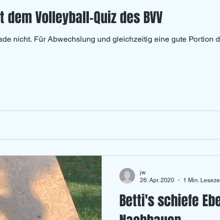
t dem Volleyball-Quiz des BVV
Left Overs
U 20
rade nicht. Für Abwechslung und gleichzeitig eine gute Portion 
jw
26. Apr. 2020
1 Min. Leseze
Betti's schiefe E