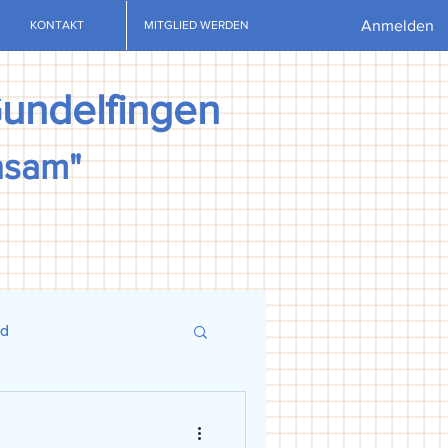
Anmelden
KONTAKT
MITGLIED WERDEN
Gundelfingen
nsam"
nd
ews
U13
U15