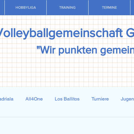
HOBBYLIGA
TRAINING
TERMINE
Volleyballgemeinschaft 
"Wir punkten gemei
driala
All4One
Los Ballitos
Turniere
Juge
Techniktraining
Taktiktraining
Regelkunde
N