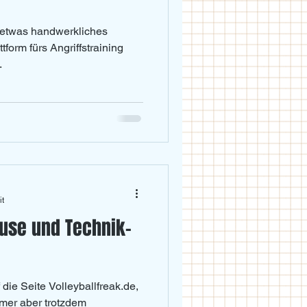
 etwas handwerkliches
tform fürs Angriffstraining
.
it
use und Technik-
 die Seite Volleyballfreak.de,
amer aber trotzdem