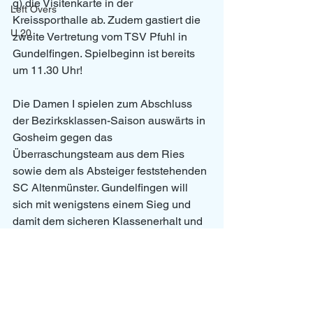
g) die Visitenkarte in der 
Left Overs
Kreissporthalle ab. Zudem gastiert die 
U 20
zweite Vertretung vom TSV Pfuhl in 
Gundelfingen. Spielbeginn ist bereits 
um 11.30 Uhr!
Die Damen I spielen zum Abschluss 
der Bezirksklassen-Saison auswärts in 
Gosheim gegen das 
Überraschungsteam aus dem Ries 
sowie dem als Absteiger feststehenden 
SC Altenmünster. Gundelfingen will 
sich mit wenigstens einem Sieg und 
damit dem sicheren Klassenerhalt und 
Platz 7 von der diesjährigen Saison 
verabschieden. Gundelfingen hat Spiel 
2 und 3. Der Spieltag beginn in 
Gosheim um 14.30 Uhr.
Damen