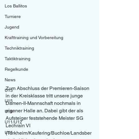
Los Ballitos
Turniere
Jugend
Krafttraining und Vorbereitung
Techniktraining
Taktiktraining
Regelkunde
News
Zum Abschluss der Premieren-Saison 
U13
in der Kreisklasse tritt unsere junge 
U15
Damen-II-Mannschaft nochmals in 
eigener Halle an. Dabei gibt der als 
U18
Aufsteiger feststehende Meister SG 
U11/U12
Lechrain VI 
U14
(Türkheim/Kaufering/Buchloe/Landsber