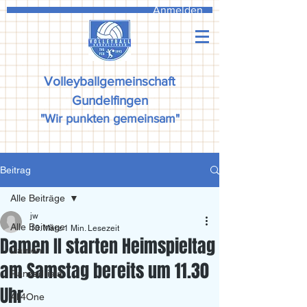
Anmelden
Volleyballgemeinschaft
Gundelfingen
"Wir punkten gemeinsam"
Beitrag
Alle Beiträge
jw
Alle Beiträge
13. März
1 Min. Lesezeit
Damen II starten Heimspieltag
Damen
am Samstag bereits um 11.30
Ranzadriala
Uhr
All4One