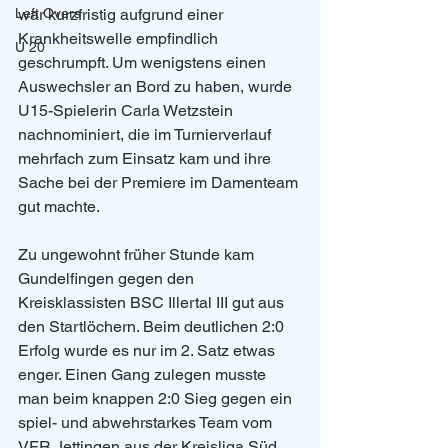
war kurzfristig aufgrund einer 
Left Overs
Krankheitswelle empfindlich 
U 20
geschrumpft. Um wenigstens einen 
Auswechsler an Bord zu haben, wurde  
U15-Spielerin Carla Wetzstein 
nachnominiert, die im Turnierverlauf 
mehrfach zum Einsatz kam und ihre 
Sache bei der Premiere im Damenteam 
gut machte.
Zu ungewohnt früher Stunde kam 
Gundelfingen gegen den 
Kreisklassisten BSC Illertal III gut aus 
den Startlöchern. Beim deutlichen 2:0 
Erfolg wurde es nur im 2. Satz etwas 
enger. Einen Gang zulegen musste 
man beim knappen 2:0 Sieg gegen ein 
spiel- und abwehrstarkes Team vom 
VFR Jettingen aus der Kreisliga Süd. 