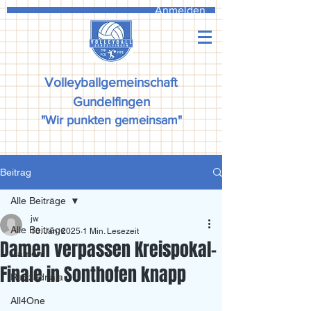
Anmelden
Volleyballgemeinschaft
Gundelfingen
"Wir punkten gemeinsam"
Beitrag
Alle Beiträge
jw
Alle Beiträge
13. Jan. 2025
1 Min. Lesezeit
Damen verpassen Kreispokal-
Damen
Finale in Sonthofen knapp
Ranzadriala
All4One