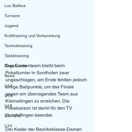
Los Ballitos
Turniere
Jugend
Krafttraining und Vorbereitung
Techniktraining
Taktiktraining
Das Damenteam bleibt beim 
Regelkunde
Pokalturnier in Sonthofen zwar 
News
ungeschlagen, am Ende fehlten jedoch 
U13
einige Ballpunkte, um das Finale 
gegen ein überragendes Team aus 
U15
Kleinaitingen zu erreichen. Die 
U18
Pokalsaison ist damit für den TV 
Gundelfingen beendet.
U11/U12
U14
Der Kader der Bezirksklasse-Damen 