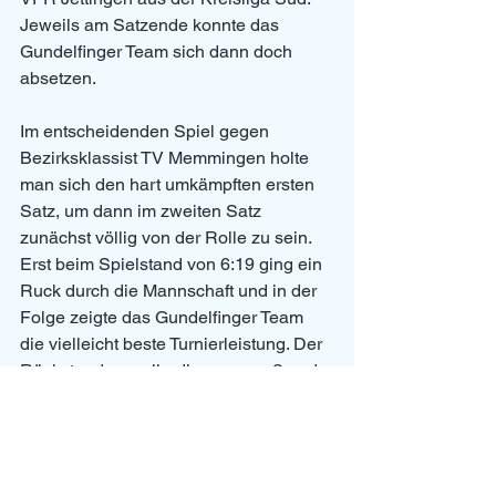
Jeweils am Satzende konnte das 
Gundelfinger Team sich dann doch 
absetzen. 
Im entscheidenden Spiel gegen 
Bezirksklassist TV Memmingen holte 
man sich den hart umkämpften ersten 
Satz, um dann im zweiten Satz 
zunächst völlig von der Rolle zu sein. 
Erst beim Spielstand von 6:19 ging ein 
Ruck durch die Mannschaft und in der 
Folge zeigte das Gundelfinger Team 
die vielleicht beste Turnierleistung. Der 
Rückstand war allerdings zu groß und 
am Ende ging der Satz mit 22:25 knapp 
verloren. Aufgrund der besseren 
Ballwertung zog der TV Memmingen 
ins Finale ein, war dort aber gegen das 