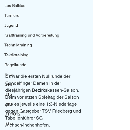
Los Ballitos
Turniere
Jugend
Krafttraining und Vorbereitung
Techniktraining
Taktiktraining
Regelkunde
News
Es war die ersten Nullrunde der 
Gundelfinger Damen in der 
U13
diesjährigen Bezirkskassen-Saison. 
U15
Beim vorletzten Spieltag der Saison 
gab es jeweils eine 1:3-Niederlage 
U18
gegen Gastgeber TSV Friedberg und 
U11/U12
Tabellenführer SG 
U14
Aichach/Inchenhofen.