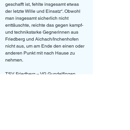
geschafft ist, fehlte insgesamt etwas 
der letzte Wille und Einsatz“. Obwohl 
man insgesamt sicherlich nicht 
enttäuschte, reichte das gegen kampf- 
und technikstarke Gegnerinnen aus 
Friedberg und Aichach/Inchenhofen 
nicht aus, um am Ende den einen oder 
anderen Punkt mit nach Hause zu 
nehmen.
TSV Friedberg – VG Gundelfingen 
25:22, 25:14, 22:25, 25:20
SG Aichach/Inchenhofen-VG 
Gundelfingen 21:25, 25:16, 25:13, 25:19
TSV Friedberg-SG 
Aichachach/Inchenhofen – 2:3
VG Gundelfingen: Bay, Dechant, 
Diekmann, Eberhardt, Götz, Kling, 