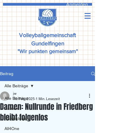
Anmelden
Volleyballgemeinschaft
Gundelfingen
"Wir punkten gemeinsam"
Beitrag
Alle Beiträge
jw
Alle Beiträge
10. Feb. 2025
1 Min. Lesezeit
Damen: Nullrunde in Friedberg
Damen
bleibt folgenlos
Ranzadriala
All4One