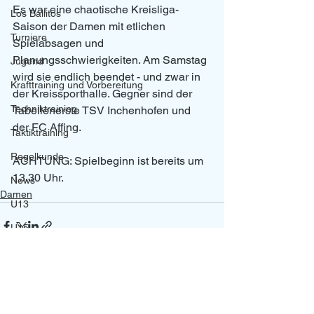
Es war eine chaotische Kreisliga-
Los Ballitos
Saison der Damen mit etlichen 
Turniere
Spielabsagen und 
Planungsschwierigkeiten. Am Samstag 
Jugend
wird sie endlich beendet - und zwar in 
Krafttraining und Vorbereitung
der Kreissporthalle. Gegner sind der 
Techniktraining
Tabellenerste TSV Inchenhofen und 
der FC Affing.
Taktiktraining
Regelkunde
ACHTUNG: Spielbeginn ist bereits um 
13.30 Uhr. 
News
Damen
U13
U15
U18
U11/U12
U14
Alle ansehen
Aktuelle Beiträge