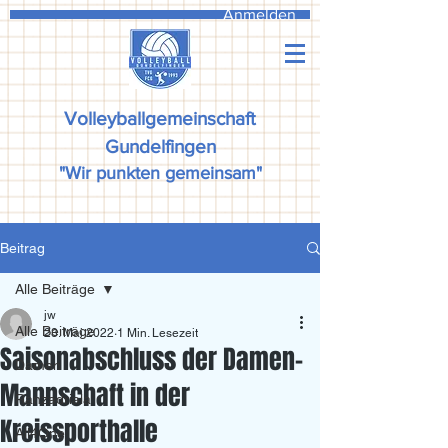
Anmelden
Volleyballgemeinschaft
Gundelfingen
"Wir punkten gemeinsam"
Beitrag
Alle Beiträge
jw
Alle Beiträge
23. Mai 2022
1 Min. Lesezeit
Saisonabschluss der Damen-
Damen
Mannschaft in der
Ranzadriala
Kreissporthalle
All4One