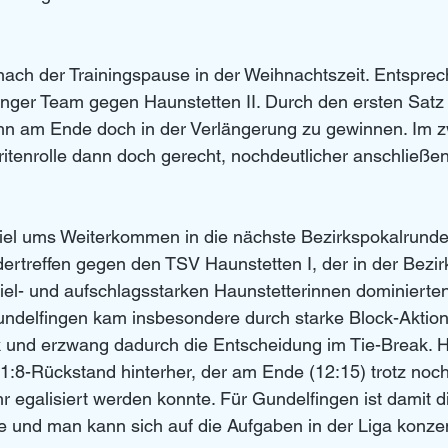
 nach der Trainingspause in der Weihnachtszeit. Entspre
nger Team gegen Haunstetten II. Durch den ersten Satz
ihn am Ende doch in der Verlängerung zu gewinnen. Im z
itenrolle dann doch gerecht, nochdeutlicher anschließe
el ums Weiterkommen in die nächste Bezirkspokalrund
ertreffen gegen den TSV Haunstetten I, der in der Bezi
piel- und aufschlagsstarken Haunstetterinnen dominierte
undelfingen kam insbesondere durch starke Block-Aktion
k und erzwang dadurch die Entscheidung im Tie-Break. Hie
:8-Rückstand hinterher, der am Ende (12:15) trotz noch
r egalisiert werden konnte. Für Gundelfingen ist damit d
 und man kann sich auf die Aufgaben in der Liga konzen