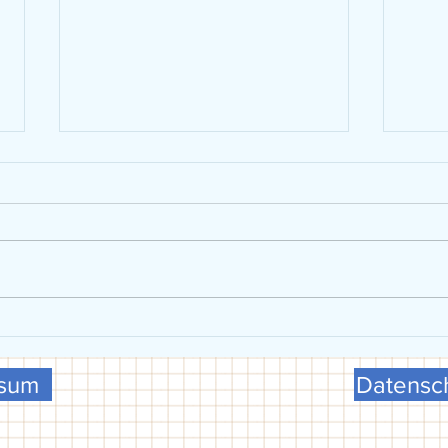
VGG präsentiert sich beim FCG-
U15 w
Schulsporttag
Meist
ssum
Datensch