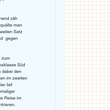
chend zäh 
 quälte man 
weiten Satz 
nd  gegen 
e zum 
rksklasse Süd 
n dabei den 
en im zweiten 
r lief 
maliger 
ie Reise im 
trieren.