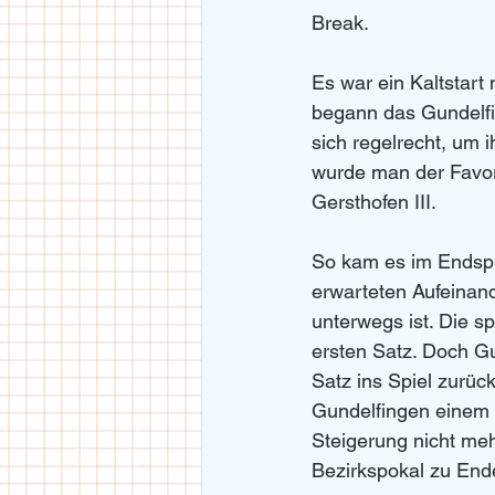
Break.
Es war ein Kaltstart
begann das Gundelfi
sich regelrecht, um 
wurde man der Favor
Gersthofen III.
So kam es im Endspi
erwarteten Aufeinand
unterwegs ist. Die s
ersten Satz. Doch G
Satz ins Spiel zurüc
Gundelfingen einem 1
Steigerung nicht meh
Bezirkspokal zu Ende