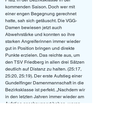
kommenden Saison. Doch wer mit 
einer engen Begegnung gerechnet 
hatte, sah sich getäuscht. Die VGG-
Damen bewiesen jetzt auch 
Abwehrstärke und konnten so ihre 
starken Angreiferinnen immer wieder 
gut in Position bringen und direkte 
Punkte erzielen. Das reichte aus, um 
den TSV Friedberg in allen drei Sätzen 
deutlich auf Distanz zu halten. (25:17, 
25:20, 25:19). Der erste Aufstieg einer 
Gundelfinger Damenmannschaft in die 
Bezirksklasse ist perfekt. „Nachdem wir 
in den letzten Jahren immer wieder am 
Aufstieg geschnuppert haben, waren 
wir jetzt einfach mal dran“, erklärt  VGG-
Coach Jürgen Wetzstein. „Und mit den 
gezeigten Leistungen über die ganze 