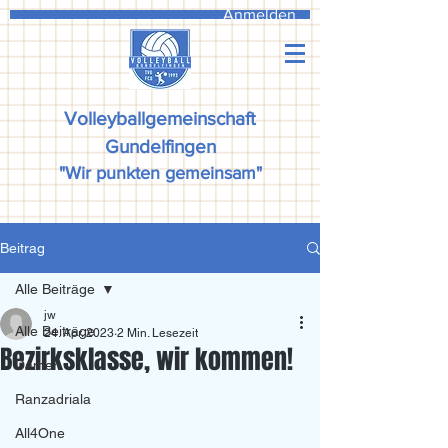
Anmelden
Volleyballgemeinschaft
Gundelfingen
"Wir punkten gemeinsam"
Beitrag
Alle Beiträge
jw
Alle Beiträge
24. Apr. 2023
2 Min. Lesezeit
Bezirksklasse, wir kommen!
Damen
Ranzadriala
All4One