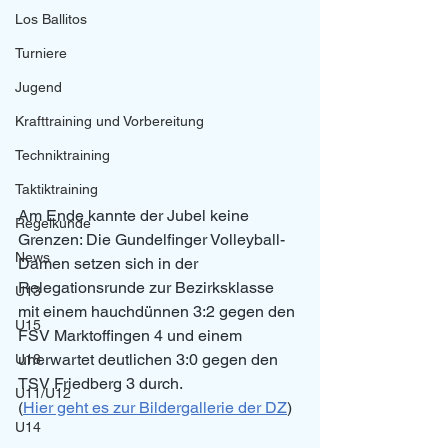
Los Ballitos
Turniere
Jugend
Krafttraining und Vorbereitung
Techniktraining
Taktiktraining
Am Ende kannte der Jubel keine 
Regelkunde
Grenzen: Die Gundelfinger Volleyball-
News
Damen setzen sich in der 
Relegationsrunde zur Bezirksklasse 
U13
mit einem hauchdünnen 3:2 gegen den 
U15
FSV Marktoffingen 4 und einem 
unerwartet deutlichen 3:0 gegen den 
U18
TSV Friedberg 3 durch.
U11/U12
(
Hier geht es zur Bildergallerie der DZ
)
U14