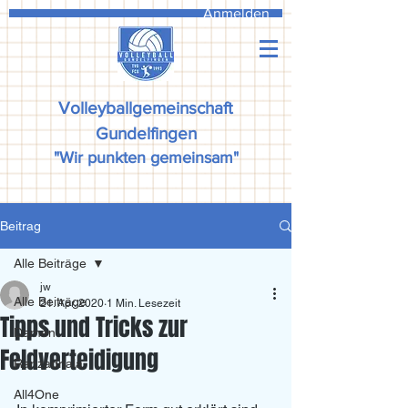
Anmelden
Volleyballgemeinschaft
Gundelfingen
"Wir punkten gemeinsam"
Beitrag
Alle Beiträge
jw
Alle Beiträge
21. Apr. 2020
1 Min. Lesezeit
Tipps und Tricks zur
Damen
Feldverteidigung
Ranzadriala
All4One