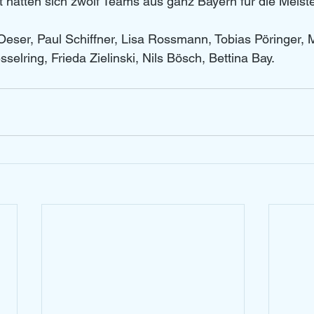
t hatten sich zwölf Teams aus ganz Bayern für die Meiste
o Oeser, Paul Schiffner, Lisa Rossmann, Tobias Pöringer, 
elring, Frieda Zielinski, Nils Bösch, Bettina Bay.