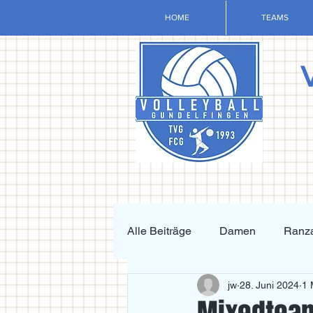
HOME
TEAMS
Alle Beiträge
Damen
Ranza
jw
28. Juni 2024
1 
Krafttraining und Vorbereitung