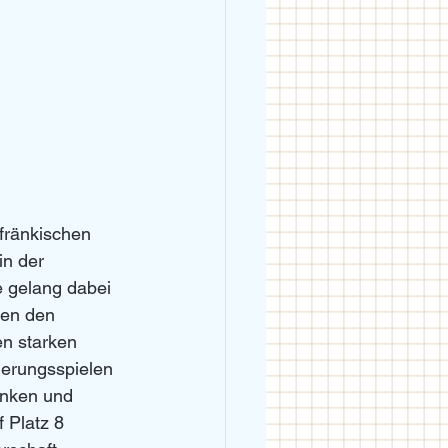
fränkischen 
n der 
e gelang dabei 
gen den 
en starken 
ierungsspielen 
anken und 
 Platz 8 