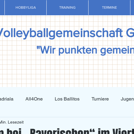
HOBBYLIGA
TRAINING
TERMINE
Volleyballgemeinschaft 
"Wir punkten gemei
driala
All4One
Los Ballitos
Turniere
Juge
Min. Lesezeit
Techniktraining
Taktiktraining
Regelkunde
N