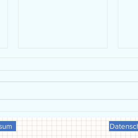
VGG präsentiert sich beim FCG-
U15 w
Schulsporttag
Meist
ssum
Datensch