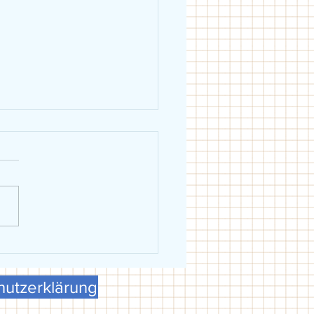
eiblich holt Schwäbische
erschaft in Dillingen
utzerklärung