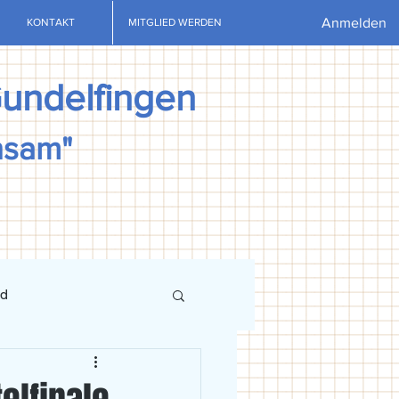
Anmelden
KONTAKT
MITGLIED WERDEN
Gundelfingen
nsam"
nd
ews
U13
U15