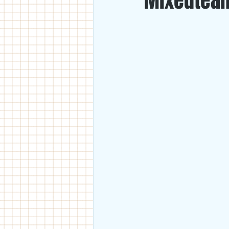
Mixedteam
U18
U11/U12
U14