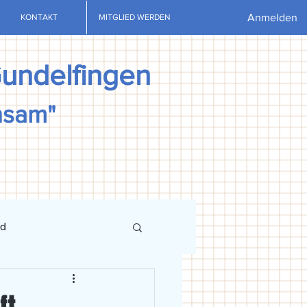
Anmelden
KONTAKT
MITGLIED WERDEN
Gundelfingen
nsam"
nd
ews
U13
U15