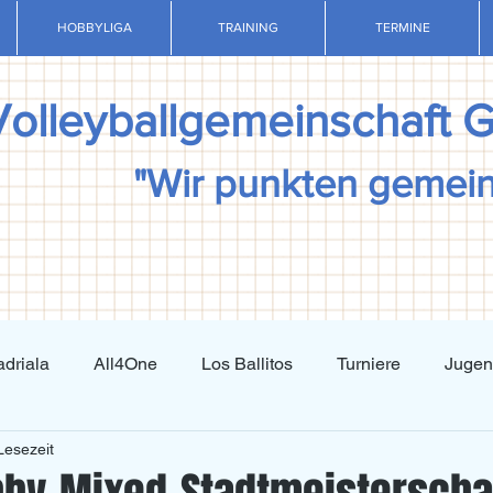
HOBBYLIGA
TRAINING
TERMINE
Volleyballgemeinschaft 
"Wir punkten gemei
driala
All4One
Los Ballitos
Turniere
Juge
Lesezeit
Techniktraining
Taktiktraining
Regelkunde
N