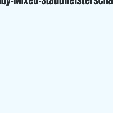
bby-Mixed-Stadtmeisterscha
Left Overs
U 20