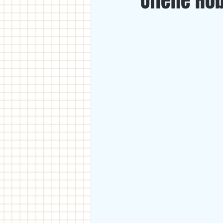
Offene Ho
U18
U11/U12
U14