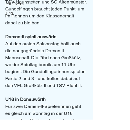
TSV Haunstetten und SC Altenmünster. 
Left Overs
Gundelfingen braucht jeden Punkt, um 
U 20
im Rennen um den Klassenerhalt 
dabei zu bleiben.
Damen-II spielt auswärts
Auf den ersten Saisonsieg hofft auch 
die neugegründete Damen II 
Mannschaft. Die fährt nach Großkötz, 
wo der Spieltag bereits um 11 Uhr 
beginnt. Die Gundelfingerinnen spielen 
Partie 2 und 3 - und treffen dabei auf 
den VFL Großkötz II und TSV Pfuhl II.
U16 in Donauwörth
Für zwei Damen-II-Spielerinnen geht 
es gleich am Sonntag in der U16 
weiter. Zum Rückrundenstart geht es 
beim Turnier-Spieltag in Donauwörth 