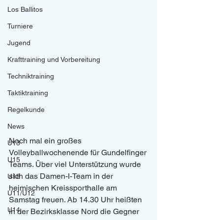
Los Ballitos
Turniere
Jugend
Krafttraining und Vorbereitung
Techniktraining
Taktiktraining
Regelkunde
News
Noch mal ein großes 
U13
Volleyballwochenende für Gundelfinger 
U15
Teams. Über viel Unterstützung wurde 
sich das Damen-I-Team in der 
U18
heimischen Kreissporthalle am 
U11/U12
Samstag freuen. Ab 14.30 Uhr heißten 
U14
in der Bezirksklasse Nord die Gegner 