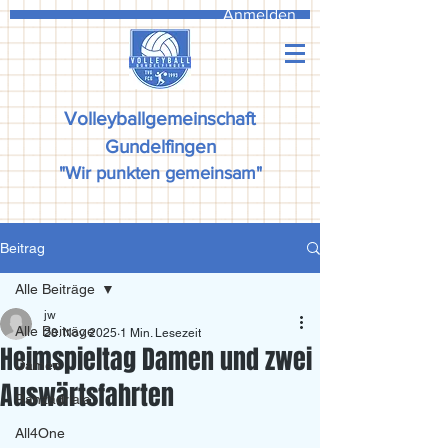
Anmelden
Volleyballgemeinschaft
Gundelfingen
"Wir punkten gemeinsam"
Beitrag
Alle Beiträge
jw
Alle Beiträge
28. Nov. 2025
1 Min. Lesezeit
Heimspieltag Damen und zwei
Damen
Auswärtsfahrten
Ranzadriala
All4One