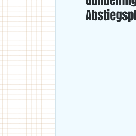
Gundelfin
Abstiegsp
U18
U11/U12
U14