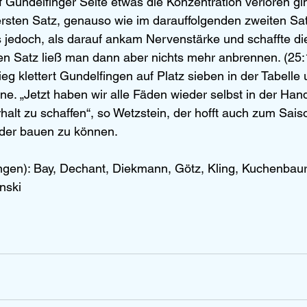
uf Gundelfinger Seite etwas die Konzentration verloren gi
ersten Satz, genauso wie im darauffolgenden zweiten Sat
jedoch, als darauf ankam Nervenstärke und schaffte die
ten Satz ließ man dann aber nichts mehr anbrennen. (25:
eg klettert Gundelfingen auf Platz sieben in der Tabelle 
ne. „Jetzt haben wir alle Fäden wieder selbst in der Han
halt zu schaffen“, so Wetzstein, der hofft auch zum Saiso
der bauen zu können.
gen): Bay, Dechant, Diekmann, Götz, Kling, Kuchenbau
inski