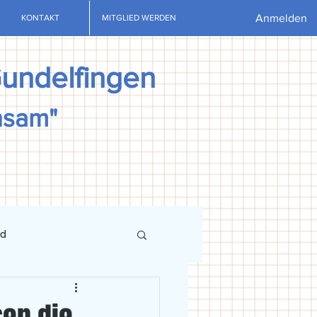
Anmelden
KONTAKT
MITGLIED WERDEN
Gundelfingen
nsam"
nd
ews
U13
U15