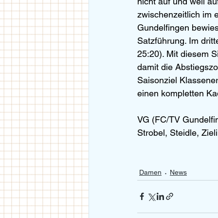
nicht auf und weil a
zwischenzeitlich im 
Gundelfingen bewies 
Satzführung. Im drit
25:20). Mit diesem Si
damit die Abstiegszo
Saisonziel Klassener
einen kompletten Ka
VG (FC/TV Gundelfin
Strobel, Steidle, Ziel
Damen
News