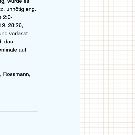
ng, wurde es 
z, unnötig eng. 
 2:0-
19, 28:26, 
und verlässt 
d, das 
nfinale auf 
r, Rossmann, 