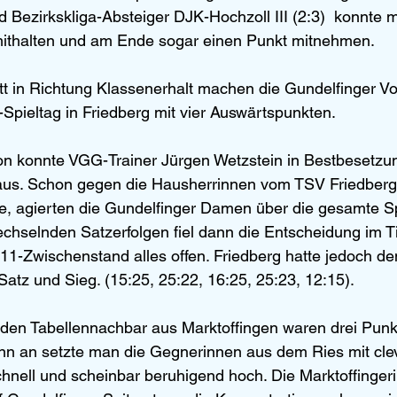
d Bezirkskliga-Absteiger DJK-Hochzoll III (2:3)  konnte 
ithalten und am Ende sogar einen Punkt mitnehmen. 
tt in Richtung Klassenerhalt machen die Gundelfinger V
Spieltag in Friedberg mit vier Auswärtspunkten.
on konnte VGG-Trainer Jürgen Wetzstein in Bestbesetzun
 aus. Schon gegen die Hausherrinnen vom TSV Friedberg
te, agierten die Gundelfinger Damen über die gesamte Spi
hselnden Satzerfolgen fiel dann die Entscheidung im T
:11-Zwischenstand alles offen. Friedberg hatte jedoch de
Satz und Sieg. (15:25, 25:22, 16:25, 25:23, 12:15).
den Tabellennachbar aus Marktoffingen waren drei Punkt
inn an setzte man die Gegnerinnen aus dem Ries mit cle
chnell und scheinbar beruhigend hoch. Die Marktoffinger