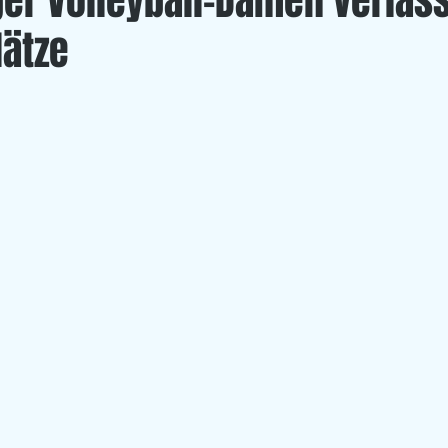
ger Volleyball-Damen verlas
lätze
Left Overs
U 20