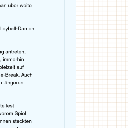
man über weite 
olleyball-Damen 
g antreten, – 
, immerhin 
elzeit auf 
ie-Break. Auch 
n längeren 
e fest 
verem Spiel 
innen steckten 