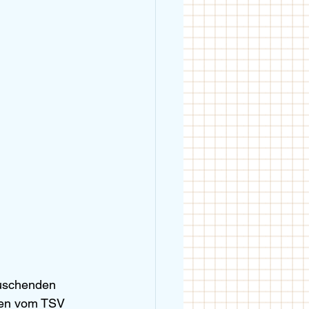
äuschenden 
nen vom TSV 