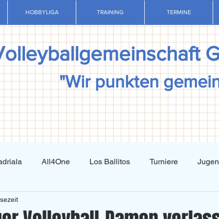
HOBBYLIGA
TRAINING
TERMINE
Volleyballgemeinschaft 
"Wir punkten gemei
driala
All4One
Los Ballitos
Turniere
Juge
sezeit
Techniktraining
Taktiktraining
Regelkunde
N