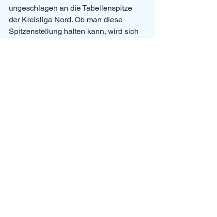
ungeschlagen an die Tabellenspitze 
der Kreisliga Nord. Ob man diese 
Spitzenstellung halten kann, wird sich 
angesichts der aktuell eingeschränkten 
Trainingsmöglichkeiten zeigen müssen. 
Neben der gesperrten Kreissporthalle 
ist auch die Brenzhalle in Gundelfingen 
aufgrund der Belegung durch das 
Impfzentrum des Landkreises Dillingen 
nur teilweise nutzbar, was die Situation 
zusätzlich erschwert. Auch Anfragen an 
die umliegenden Gemeinden wegen 
Hallenzeiten blieben bislang ohne 
Erfolg. 
VG Gundelfingen: Bay, Dechant, 
Diekmann, Mai, Mair, Schneider, 
Strobel, Zielinski
Damen