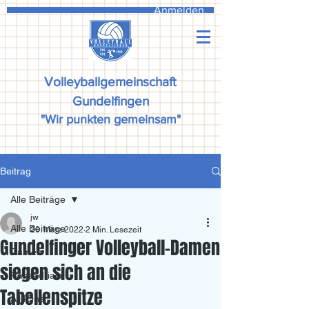
Anmelden
Volleyballgemeinschaft
Gundelfingen
"Wir punkten gemeinsam"
Beitrag
Alle Beiträge
jw
Alle Beiträge
20. März 2022
2 Min. Lesezeit
Gundelfinger Volleyball-Damen
Damen
siegen sich an die
Ranzadriala
Tabellenspitze
All4One