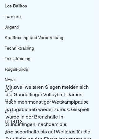
Los Ballitos
Turniere
Jugend
Krafttraining und Vorbereitung
Techniktraining
Taktiktraining
Regelkunde
News
Mit zwei weiteren Siegen melden sich 
U13
die Gundelfinger Volleyball-Damen 
U15
nach mehrmonatiger Wettkampfpause 
im Ligabetrieb wieder zurück. Gespielt 
U18
wurde in der Brenzhalle in 
U11/U12
Gundelfingen, nachdem die 
Kreissporthalle bis auf Weiteres für die 
U14