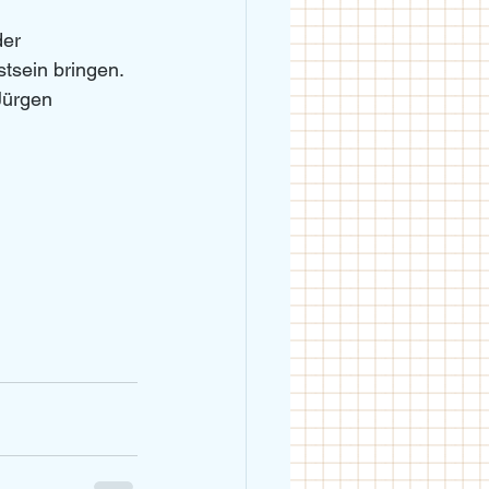
er 
tsein bringen. 
Jürgen 