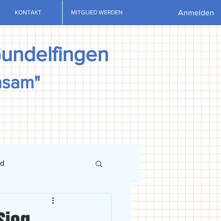
Anmelden
KONTAKT
MITGLIED WERDEN
Gundelfingen
nsam"
nd
ews
U13
U15