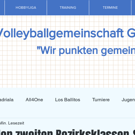
HOBBYLIGA
TRAINING
TERMINE
Volleyballgemeinschaft 
"Wir punkten gemei
driala
All4One
Los Ballitos
Turniere
Juge
Min. Lesezeit
Techniktraining
Taktiktraining
Regelkunde
N