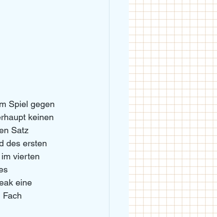
im Spiel gegen 
rhaupt keinen 
en Satz 
ld des ersten 
im vierten 
es 
eak eine 
d Fach 