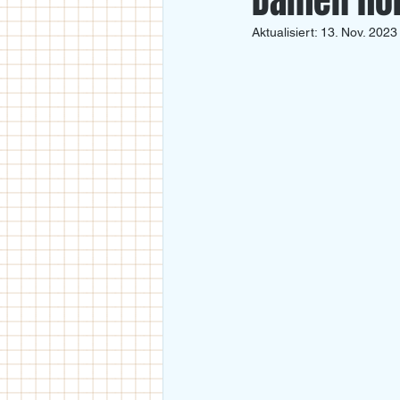
Damen hol
Aktualisiert:
13. Nov. 2023
U18
U11/U12
U14