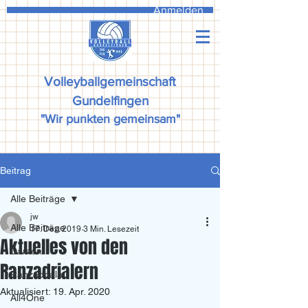
Anmelden
Volleyballgemeinschaft
Gundelfingen
"Wir punkten gemeinsam"
Beitrag
Alle Beiträge
jw
Alle Beiträge
17. Dez. 2019
3 Min. Lesezeit
Aktuelles von den
Damen
Ranzadrialern
Ranzadriala
Aktualisiert:
19. Apr. 2020
All4One