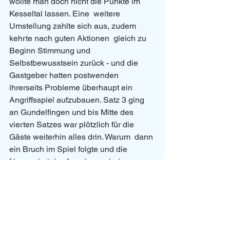
wollte man doch nicht die Punkte im 
Kesseltal lassen. Eine  weitere 
Umstellung zahlte sich aus, zudem 
kehrte nach guten Aktionen  gleich zu 
Beginn Stimmung und 
Selbstbewusstsein zurück - und die  
Gastgeber hatten postwenden 
ihrerseits Probleme überhaupt ein  
Angriffsspiel aufzubauen. Satz 3 ging 
an Gundelfingen und bis Mitte des  
vierten Satzes war plötzlich für die 
Gäste weiterhin alles drin. Warum  dann 
ein Bruch im Spiel folgte und die 
Nerven bei der Annahme wieder  
flatterten wie der Ball des starken 
Amerdinger Aufschlägers -  unerklärlich 
und letztendlich spielentscheidend. 
Wieder kehrte man  punktlos aus 
Amerdingen zurück.