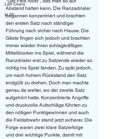
"Der Fels rockt", das man so auf 
Left Overs
Abstand halten kann. Die Ranzadrialer 
U 20
begannen konzentriert und brachten 
den ersten Satz nach ständiger 
Führung nach sicher nach Hause. Die 
Gäste fingen sich jedoch und brachten 
immer wieder ihren schlagkräftigen 
Mittelblocker ins Spiel, während die 
Ranzdrialer erst zu Satzende wieder so 
richtig ins Spiel fanden. Zu spät jedoch, 
um nach hohem Rückstand den Satz 
endgülti zu drehen. Doch man machte 
genau da weiter, wo der zweite Satz 
aufgehört hatte. Konzentrierte Angriffe 
und druckvolle Aufschläge führten zu 
den nötigen Punktgewinnen und auch 
die Feldabwehr stand jetzt sicherer. Die 
Folge waren zwei klare Satzerfolge 
und drei wichtige Punkte, damit mit 