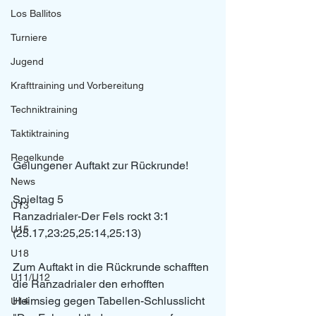
Los Ballitos
Turniere
Jugend
Krafttraining und Vorbereitung
Techniktraining
Taktiktraining
Regelkunde
Gelungener Auftakt zur Rückrunde!
News
Spieltag 5
U13
Ranzadrialer-Der Fels rockt 3:1
U15
(25.17,23:25,25:14,25:13)
U18
Zum Auftakt in die Rückrunde schafften 
U11/U12
die Ranzadrialer den erhofften 
Heimsieg gegen Tabellen-Schlusslicht 
U14