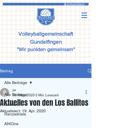
Anmelden
Volleyballgemeinschaft
Gundelfingen
"Wir punkten gemeinsam"
Beitrag
Alle Beiträge
jw
Alle Beiträge
10. März 2020
5 Min. Lesezeit
Aktuelles von den Los Ballitos
Damen
Aktualisiert:
19. Apr. 2020
Ranzadriala
All4One