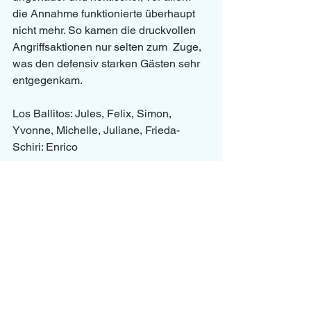
die Annahme funktionierte überhaupt  
nicht mehr. So kamen die druckvollen 
Angriffsaktionen nur selten zum  Zuge, 
was den defensiv starken Gästen sehr 
entgegenkam.  
Los Ballitos: Jules, Felix, Simon, 
Yvonne, Michelle, Juliane, Frieda- 
Schiri: Enrico
   Montag, 19.11.18 in Gundelfingen   
 Los Ballitos    Der Fels rockt    2:3   
 25:19, 19:25, 26:28, 25:20, 10:15     
Was für ein Spiel gegen den 
Tabellenführer! Eine mit Herz und  
Leidenschaft geführte Partie endete 
leider mit dem Sieg der  
Gastmannschaft im Tiebreak. Dabei 