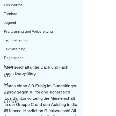
Los Ballitos
Turniere
Jugend
Krafttraining und Vorbereitung
Techniktraining
Taktiktraining
Regelkunde
News
Meisterschaft unter Dach und Fach 
nach Derby-Sieg
U13
U15
Durch einen 3:0-Erfolg im Gundelfinger 
Derby gegen All for one sichert sich 
U18
Los Ballitos vorzeitig die Meisterschaft 
U11/U12
in der Gruppe C und den Aufstieg in die 
B-Klasse. Herzlichen Glückwunsch! All 
U14