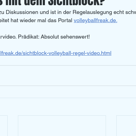
s mit dem Sichtblock?
u Diskussionen und ist in der Regelauslegung echt schw
Left Overs
U 20
tet hat wieder mal das Portal 
volleyballfreak.de.
rvideo. Prädikat: Absolut sehenswert!
lfreak.de/sichtblock-volleyball-regel-video.html