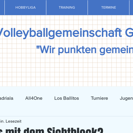
HOBBYLIGA
TRAINING
TERMINE
Volleyballgemeinschaft 
"Wir punkten gemei
driala
All4One
Los Ballitos
Turniere
Juge
in. Lesezeit
Techniktraining
Taktiktraining
Regelkunde
N