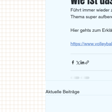
Wie ist da
Führt immer wieder z
U18
U11/U12
U14
Thema super aufberei
Hier gehts zum Erklä
https://www.volleybal
Aktuelle Beiträge