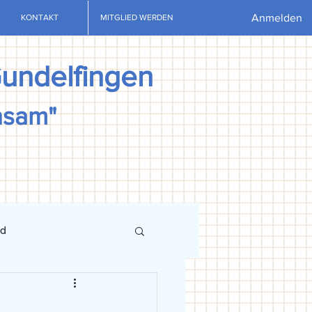
Anmelden
KONTAKT
MITGLIED WERDEN
Gundelfingen
nsam"
nd
ews
U13
U15