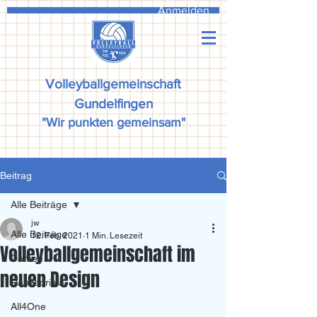
Anmelden
Volleyballgemeinschaft
Gundelfingen
"Wir punkten gemeinsam"
Beitrag
Alle Beiträge
jw
Alle Beiträge
12. Feb. 2021
1 Min. Lesezeit
Volleyballgemeinschaft im
Damen
neuen Design
Ranzadriala
All4One