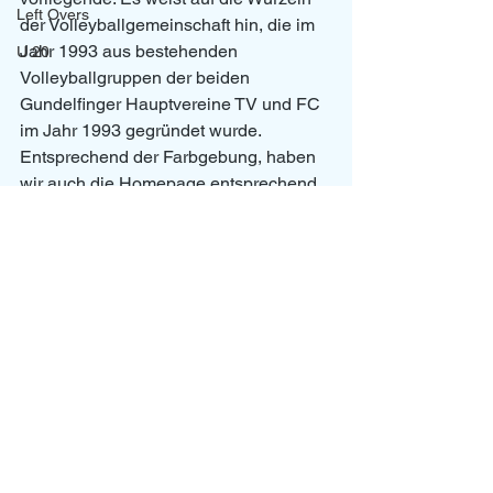
Left Overs
der Volleyballgemeinschaft hin, die im 
Jahr 1993 aus bestehenden 
U 20
Volleyballgruppen der beiden 
Gundelfinger Hauptvereine TV und FC 
im Jahr 1993 gegründet wurde. 
Entsprechend der Farbgebung, haben 
wir auch die Homepage entsprechend 
angepasst. 
News
Alle ansehen
Aktuelle Beiträge