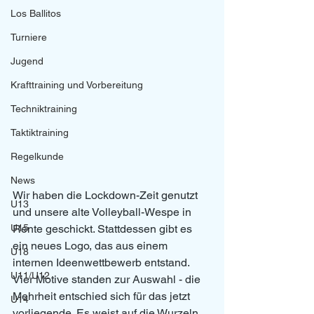
Los Ballitos
Turniere
Jugend
Krafttraining und Vorbereitung
Techniktraining
Taktiktraining
Regelkunde
News
Wir haben die Lockdown-Zeit genutzt 
U13
und unsere alte Volleyball-Wespe in 
U15
Rente geschickt. Stattdessen gibt es 
ein neues Logo, das aus einem 
U18
internen Ideenwettbewerb entstand. 
U11/U12
Vier Motive standen zur Auswahl - die 
Mehrheit entschied sich für das jetzt 
U14
vorliegende. Es weist auf die Wurzeln 