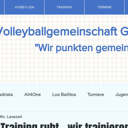
HOBBYLIGA
TRAINING
TERMINE
Volleyballgemeinschaft 
"Wir punkten gemei
driala
All4One
Los Ballitos
Turniere
Juge
Min. Lesezeit
Techniktraining
Taktiktraining
Regelkunde
N