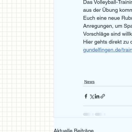
Das Volleyball-Train
aus der Übung kommen
Euch eine neue Rubri
Anregungen, um Spaß 
Vorschläge sind wil
Hier gehts direkt zu 
gundelfingen.de/trai
News
Aktuelle Beiträge