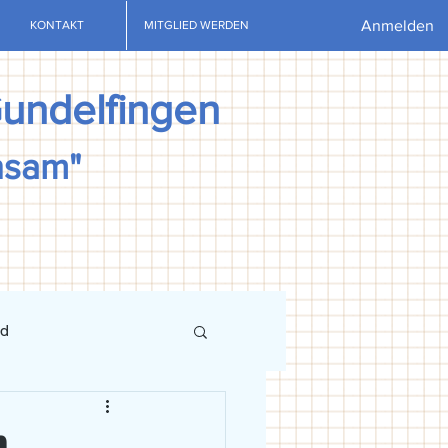
Anmelden
KONTAKT
MITGLIED WERDEN
Gundelfingen
nsam"
nd
ews
U13
U15