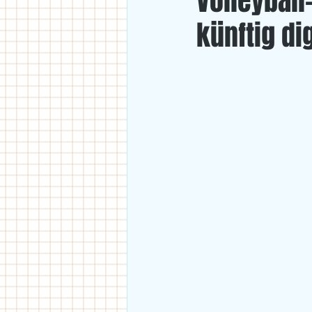
Volleyball
künftig dig
U18
U11/U12
U14