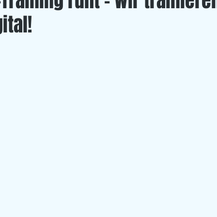
-Training ruht - wir trainiere
ital!
Left Overs
U 20