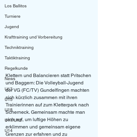
Los Ballitos
Turniere
Jugend
Krafttraining und Vorbereitung
Techniktraining
Taktiktraining
Regelkunde
Klettern und Balancieren statt Pritschen 
News
und Baggern: Die Volleyball-Jugend 
U13
der VG (FC/TV) Gundelfingen machten 
sich kürzlich zusammen mit ihren 
U15
Trainierinnen auf zum Kletterpark nach 
U18
Scherneck. Gemeinsam machte man 
sich auf, um luftige Höhen zu 
U11/U12
erklimmen und gemeinsam eigene 
U14
Grenzen zur erfahren und zu 