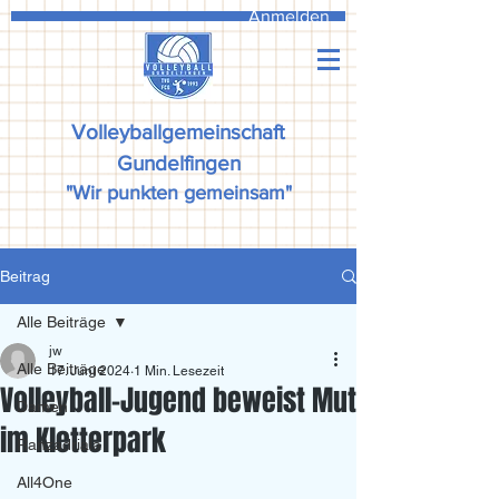
Anmelden
Volleyballgemeinschaft
Gundelfingen
"Wir punkten gemeinsam"
Beitrag
Alle Beiträge
jw
Alle Beiträge
17. Juni 2024
1 Min. Lesezeit
Volleyball-Jugend beweist Mut
Damen
im Kletterpark
Ranzadriala
All4One