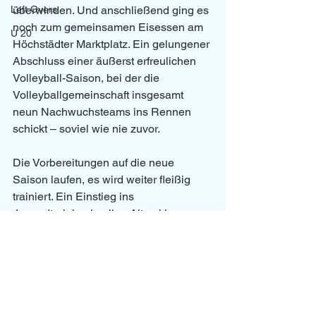
Left Overs
überwinden. Und anschließend ging es 
noch zum gemeinsamen Eisessen am 
U 20
Höchstädter Marktplatz. Ein gelungener 
Abschluss einer äußerst erfreulichen 
Volleyball-Saison, bei der die 
Volleyballgemeinschaft insgesamt 
neun Nachwuchsteams ins Rennen 
schickt – soviel wie nie zuvor.
Die Vorbereitungen auf die neue 
Saison laufen, es wird weiter fleißig 
trainiert. Ein Einstieg ins 
Jugendtraining in allen Altersklassen 
ist jederzeit möglich. Alle Infos und 
Kontaktdaten gibt es unter 
www.volleyball-gundelfingen.de
Jugend
News