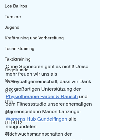
Los Ballitos
Turniere
Jugend
Krafttraining und Vorbereitung
Techniktraining
Taktiktraining
Ohne Sponsoren geht es nicht! Umso 
Regelkunde
mehr freuen wir uns als 
News
Volleyballgemeinschaft, dass wir Dank 
der großartigen Unterstützung der 
U13
Physiotherapie Färber & Rausch
 und 
U15
dem Fitnessstudio unserer ehemaligen 
Damenspielerin Marion Lanzinger 
U18
Womens Hub Gundelfingen
 alle 
U11/U12
neugründeten 
U14
Nachwuchsmannschaften der 