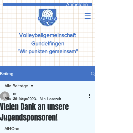
Anmelden
Volleyballgemeinschaft
Gundelfingen
"Wir punkten gemeinsam"
Beitrag
Alle Beiträge
jw
Alle Beiträge
23. März 2023
1 Min. Lesezeit
Vielen Dank an unsere
Damen
Jugendsponsoren!
Ranzadriala
All4One