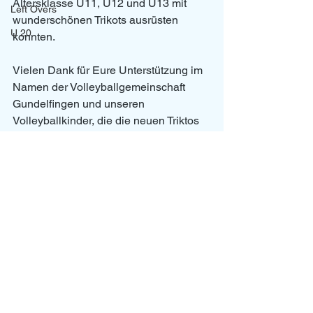
Altersklasse U11, U12 und U13 mit 
Left Overs
wunderschönen Trikots ausrüsten 
U 20
konnten. 
Vielen Dank für Eure Unterstützung im 
Namen der Volleyballgemeinschaft 
Gundelfingen und unseren 
Volleyballkinder, die die neuen Triktos 
voller Stolz tragen. 
News
U13
U11/U12
Alle ansehen
Aktuelle Beiträge