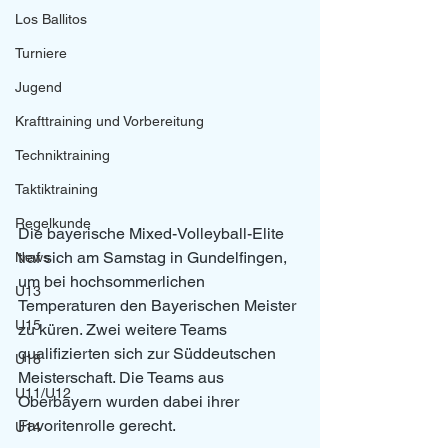
Los Ballitos
Turniere
Jugend
Krafttraining und Vorbereitung
Techniktraining
Taktiktraining
Regelkunde
Die bayerische Mixed-Volleyball-Elite 
traf sich am Samstag in Gundelfingen, 
News
um bei hochsommerlichen 
U13
Temperaturen den Bayerischen Meister 
U15
zu küren. Zwei weitere Teams 
qualifizierten sich zur Süddeutschen 
U18
Meisterschaft. Die Teams aus 
U11/U12
Oberbayern wurden dabei ihrer 
Favoritenrolle gerecht.
U14