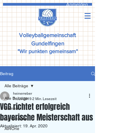
Anmelden
Volleyballgemeinschaft
Gundelfingen
"Wir punkten gemeinsam"
Beitrag
Alle Beiträge
heinerreber
Alle Beiträge
7. Juli 2019
2 Min. Lesezeit
VGG richtet erfolgreich
Damen
bayerische Meisterschaft aus
Ranzadriala
Aktualisiert:
19. Apr. 2020
All4One