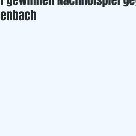
 gewinnen Nachholspiel g
llenbach
Left Overs
U 20