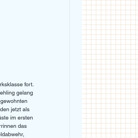
ksklasse fort. 
hling gelang 
ungewohnten 
en jetzt als 
ste im ersten 
rrinnen das 
eldabwehr, 