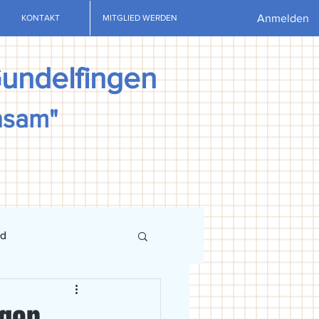
Anmelden
KONTAKT
MITGLIED WERDEN
Gundelfingen
nsam"
nd
ews
U13
U15