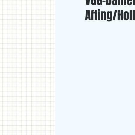
VGG-Damen
Affing/Ho
U18
U11/U12
U14