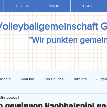
HOBBYLIGA
TRAINING
TERMINE
Volleyballgemeinschaft 
"Wir punkten gemei
driala
All4One
Los Ballitos
Turniere
Juge
Min. Lesezeit
Techniktraining
Taktiktraining
Regelkunde
N