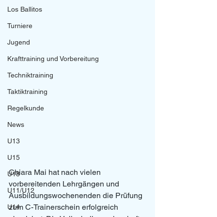
Los Ballitos
Turniere
Jugend
Krafttraining und Vorbereitung
Techniktraining
Taktiktraining
Regelkunde
News
U13
U15
Chiara Mai hat nach vielen 
U18
vorbereitenden Lehrgängen und 
U11/U12
Ausbildungswochenenden die Prüfung 
zum C-Trainerschein erfolgreich 
U14