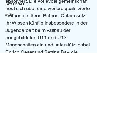
absolviert. Die Volleyballgemeinschaft 
Left Overs
freut sich über eine weitere qualifizierte 
U 20
Trainerin in ihren Reihen. Chiara setzt 
ihr Wissen künftig insbesondere in der 
Jugendarbeit beim Aufbau der 
neugebildeten U11 und U13 
Mannschaften ein und unterstützt dabei 
Enrico Oeser und Bettina Bay, die 
beide ebenfalls im Besitz einer C-
Trainer-Lizenz sind. 
News
Alle ansehen
Aktuelle Beiträge