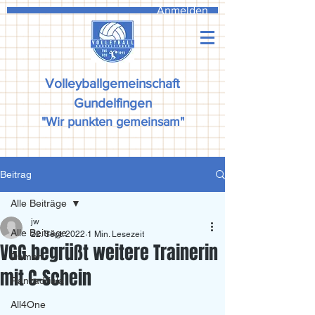
Anmelden
Volleyballgemeinschaft
Gundelfingen
"Wir punkten gemeinsam"
Beitrag
Alle Beiträge
jw
Alle Beiträge
22. Sept. 2022
1 Min. Lesezeit
VGG begrüßt weitere Trainerin
Damen
mit C-Schein
Ranzadriala
All4One