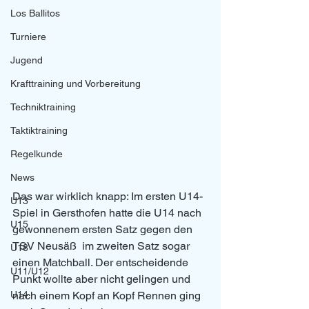
Los Ballitos
Turniere
Jugend
Krafttraining und Vorbereitung
Techniktraining
Taktiktraining
Regelkunde
News
Das war wirklich knapp: Im ersten U14-
U13
Spiel in Gersthofen hatte die U14 nach 
U15
gewonnenem ersten Satz gegen den 
TSV Neusäß  im zweiten Satz sogar 
U18
einen Matchball. Der entscheidende 
U11/U12
Punkt wollte aber nicht gelingen und 
U14
nach einem Kopf an Kopf Rennen ging 