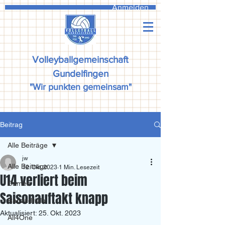
Anmelden
Volleyballgemeinschaft
Gundelfingen
"Wir punkten gemeinsam"
Beitrag
Alle Beiträge
jw
Alle Beiträge
12. Okt. 2023
1 Min. Lesezeit
U14 verliert beim
Damen
Saisonauftakt knapp
Ranzadriala
Aktualisiert:
25. Okt. 2023
All4One