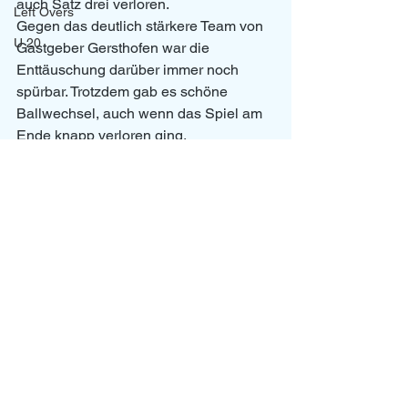
auch Satz drei verloren. 
Left Overs
Gegen das deutlich stärkere Team von 
U 20
Gastgeber Gersthofen war die 
Enttäuschung darüber immer noch 
spürbar. Trotzdem gab es schöne 
Ballwechsel, auch wenn das Spiel am 
Ende knapp verloren ging. 
U14
News
Jugend
Alle ansehen
Aktuelle Beiträge