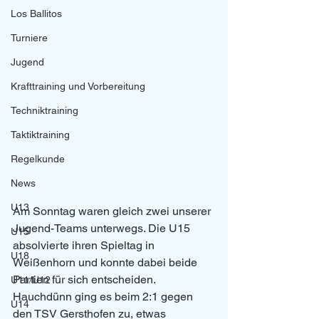
Los Ballitos
Turniere
Jugend
Krafttraining und Vorbereitung
Techniktraining
Taktiktraining
Regelkunde
News
U13
Am Sonntag waren gleich zwei unserer 
Jugend-Teams unterwegs. Die U15 
U15
absolvierte ihren Spieltag in 
U18
Weißenhorn und konnte dabei beide 
Partien für sich entscheiden. 
U11/U12
Hauchdünn ging es beim 2:1 gegen 
U14
den TSV Gersthofen zu, etwas 