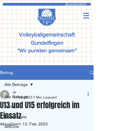
Anmelden
Volleyballgemeinschaft
Gundelfingen
"Wir punkten gemeinsam"
Beitrag
Alle Beiträge
jw
Alle Beiträge
1. Feb. 2023
1 Min. Lesezeit
U13 und U15 erfolgreich im
Damen
Einsatz
Ranzadriala
Aktualisiert:
13. Feb. 2023
All4One