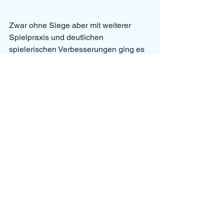
Zwar ohne Siege aber mit weiterer 
Spielpraxis und deutlichen 
spielerischen Verbesserungen ging es 
für das U13 vom Auswärtsspieltag in 
Donauwörth nach Hause. Die 
Trainerinnen Chiara Mai und Selina 
Dechant können zurecht mit ihren 
Schützlingen zufrieden sein. Die 
Vorfreude auf die nächsten Spieltage 
ist groß. 
U13
U15
News