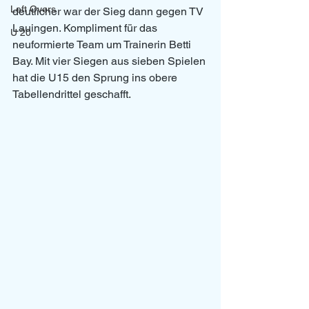
Left Overs
deutlicher war der Sieg dann gegen TV 
Lauingen. Kompliment für das 
U 20
neuformierte Team um Trainerin Betti 
Bay. Mit vier Siegen aus sieben Spielen 
hat die U15 den Sprung ins obere 
Tabellendrittel geschafft. 