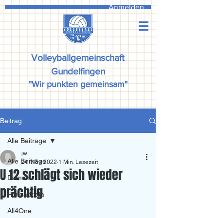
Anmelden
Volleyballgemeinschaft
Gundelfingen
"Wir punkten gemeinsam"
Beitrag
Alle Beiträge
jw
Alle Beiträge
21. Nov. 2022
1 Min. Lesezeit
U 12 schlägt sich wieder
Damen
prächtig
Ranzadriala
All4One