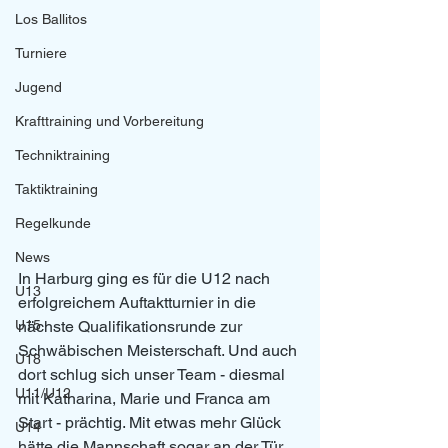
Los Ballitos
Turniere
Jugend
Krafttraining und Vorbereitung
Techniktraining
Taktiktraining
Regelkunde
News
In Harburg ging es für die U12 nach 
U13
erfolgreichem Auftaktturnier in die 
nächste Qualifikationsrunde zur 
U15
Schwäbischen Meisterschaft. Und auch 
U18
dort schlug sich unser Team - diesmal 
U11/U12
mit Katharina, Marie und Franca am 
Start - prächtig. Mit etwas mehr Glück 
U14
hätte die Mannschaft sogar an der Tür 