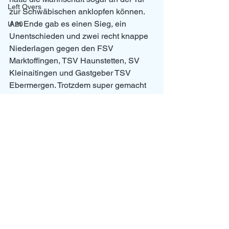
Left Overs
zur Schwäbischen anklopfen können. 
Am Ende gab es einen Sieg, ein 
U 20
Unentschieden und zwei recht knappe 
Niederlagen gegen den FSV 
Marktoffingen, TSV Haunstetten, SV 
Kleinaitingen und Gastgeber TSV 
Ebermergen. Trotzdem super gemacht 
Mädels und natürlich auch Ennie und 
Chiara.  
News
U11/U12
Alle ansehen
Aktuelle Beiträge