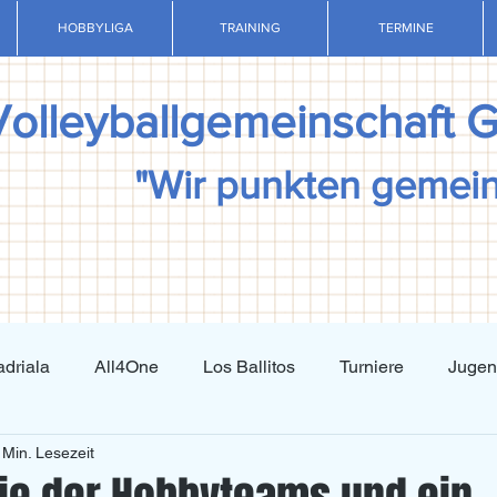
HOBBYLIGA
TRAINING
TERMINE
Volleyballgemeinschaft 
"Wir punkten gemei
driala
All4One
Los Ballitos
Turniere
Juge
 Min. Lesezeit
Techniktraining
Taktiktraining
Regelkunde
N