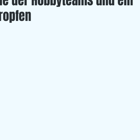
rie der Hobbyteams und ein
ropfen
Left Overs
U 20