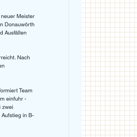
 neuer Meister 
 in Donauwörth 
d Ausfällen 
reicht. Nach 
en 
formiert Team 
m einfuhr - 
 zwei 
Aufstieg in B-