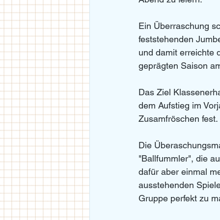
Ein Überraschung sch
feststehenden Jumber
und damit erreichte 
geprägten Saison am
Das Ziel Klassenerha
dem Aufstieg im Vorj
Zusamfröschen fest. 
Die Überaschungsman
"Ballfummler", die a
dafür aber einmal me
ausstehenden Spielen
Gruppe perfekt zu m