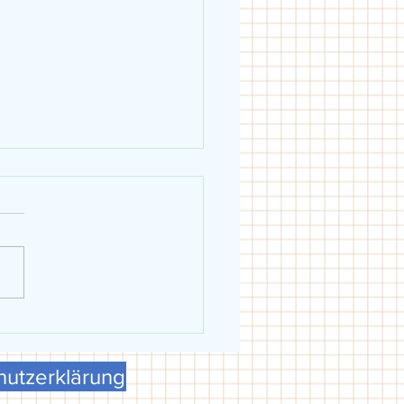
eiblich holt Schwäbische
erschaft in Dillingen
utzerklärung