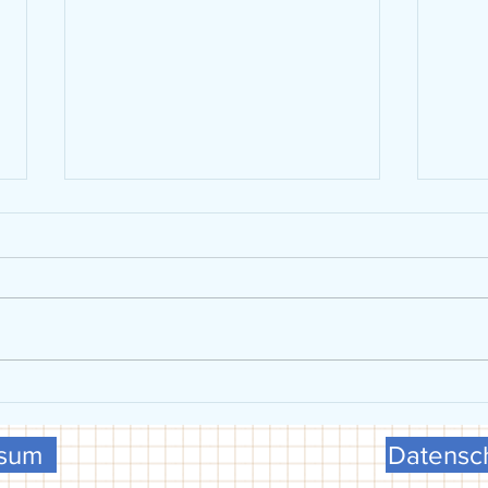
VGG präsentiert sich beim FCG-
U15 w
Schulsporttag
Meist
ssum
Datensch