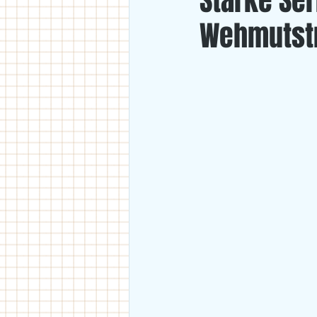
Starke Se
Wehmutst
U18
U11/U12
U14