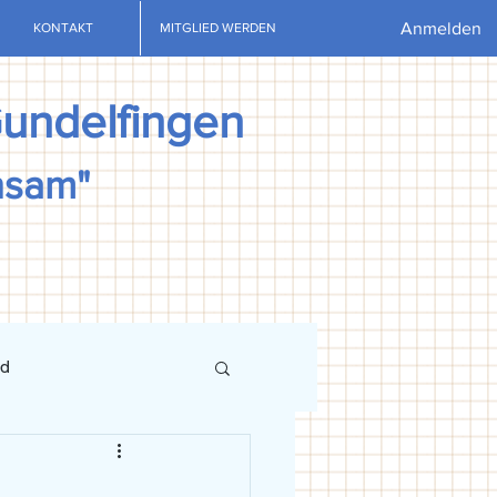
Anmelden
KONTAKT
MITGLIED WERDEN
Gundelfingen
nsam"
nd
ews
U13
U15