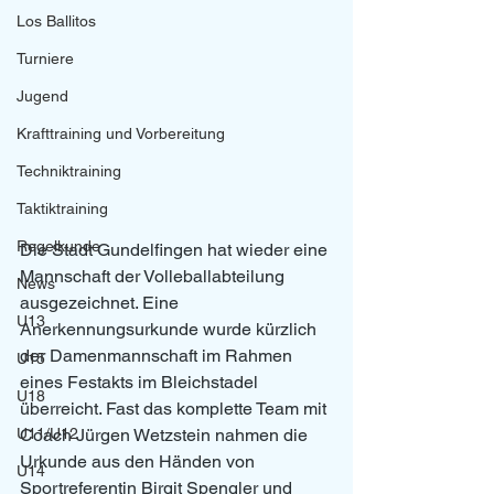
Los Ballitos
Turniere
Jugend
Krafttraining und Vorbereitung
Techniktraining
Taktiktraining
Regelkunde
Die Stadt Gundelfingen hat wieder eine 
Mannschaft der Volleballabteilung 
News
ausgezeichnet. Eine 
U13
Anerkennungsurkunde wurde kürzlich 
der Damenmannschaft im Rahmen 
U15
eines Festakts im Bleichstadel 
U18
überreicht. Fast das komplette Team mit 
U11/U12
Coach Jürgen Wetzstein nahmen die 
Urkunde aus den Händen von 
U14
Sportreferentin Birgit Spengler und 