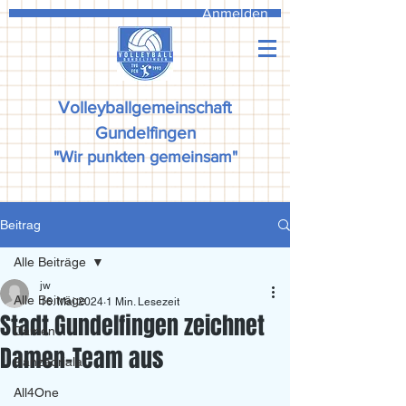
Anmelden
Volleyballgemeinschaft
Gundelfingen
"Wir punkten gemeinsam"
Beitrag
Alle Beiträge
jw
Alle Beiträge
16. Mai 2024
1 Min. Lesezeit
Stadt Gundelfingen zeichnet
Damen
Damen-Team aus
Ranzadriala
All4One