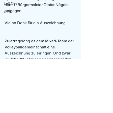
Left Overs
dem 1. Bürgermeister Dieter Nägele 
entgegen. 
U 20
Vielen Dank für die Auszeichnung!
Zuletzt gelang es dem Mixed-Team der 
Volleyballgemeinschaft eine 
Auszeichnung zu erringen. Und zwar 
im Jahr 2020 für den überraschenden 
Gewinn der Schwäbischen 
Meisterschaft des Jahres 2019. 
Damen
News