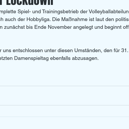
er Lockdown
mplette Spiel- und Trainingsbetrieb der Volleyballabteil
Left Overs
U 20
ch auch der Hobbyliga. Die Maßnahme ist laut den politi
 zunächst bis Ende November angelegt und beginnt offiz
 uns entschlossen unter diesen Umständen, den für 31. 
tzten Damenspieltag ebenfalls abzusagen.