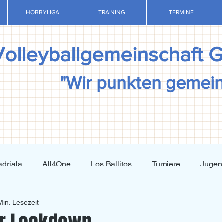
HOBBYLIGA
TRAINING
TERMINE
Volleyballgemeinschaft 
"Wir punkten gemei
driala
All4One
Los Ballitos
Turniere
Juge
Min. Lesezeit
Techniktraining
Taktiktraining
Regelkunde
N