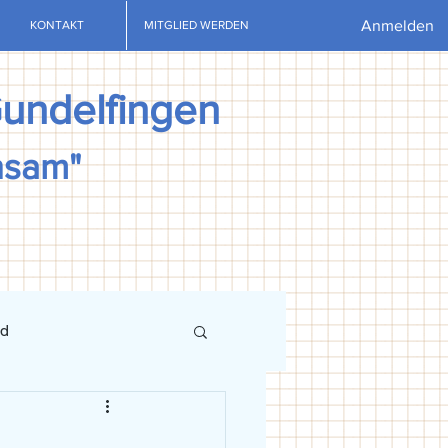
Anmelden
KONTAKT
MITGLIED WERDEN
Gundelfingen
nsam"
nd
ews
U13
U15