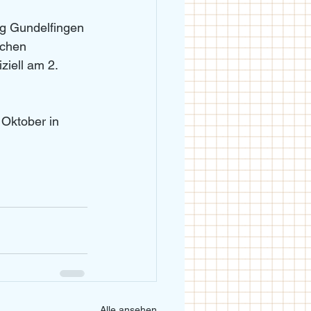
ung Gundelfingen 
schen 
iell am 2. 
Oktober in 
Alle ansehen