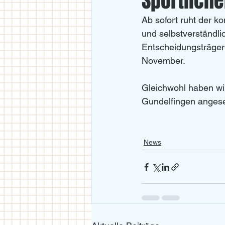
Sportlich
Ab sofort ruht der ko
U18
U11/U12
U14
und selbstverständli
Entscheidungsträgern
November.
Gleichwohl haben wir
Gundelfingen angese
News