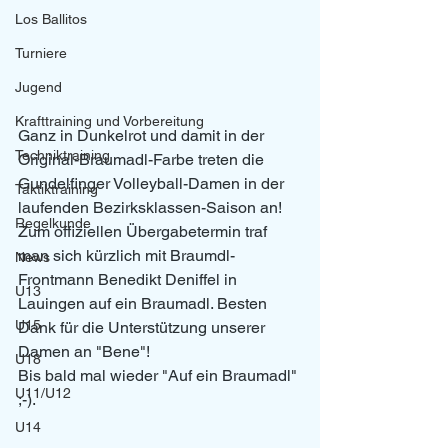
Los Ballitos
Turniere
Jugend
Krafttraining und Vorbereitung
Ganz in Dunkelrot und damit in der 
Techniktraining
Original-Braumadl-Farbe treten die 
Gundelfinger Volleyball-Damen in der 
Taktiktraining
laufenden Bezirksklassen-Saison an! 
Regelkunde
Zum offiziellen Übergabetermin traf 
man sich kürzlich mit Braumdl-
News
Frontmann Benedikt Deniffel in 
U13
Lauingen auf ein Braumadl. Besten 
U15
Dank für die Unterstützung unserer 
Damen an "Bene"! 
U18
Bis bald mal wieder "Auf ein Braumadl" 
U11/U12
;-).
U14