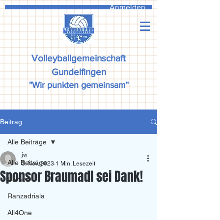
Anmelden
Volleyballgemeinschaft
Gundelfingen
"Wir punkten gemeinsam"
Beitrag
Alle Beiträge
jw
Alle Beiträge
3. Nov. 2023
1 Min. Lesezeit
Sponsor Braumadl sei Dank!
Damen
Ranzadriala
All4One