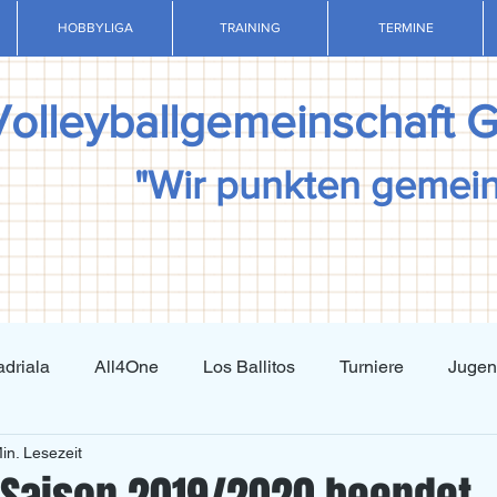
HOBBYLIGA
TRAINING
TERMINE
Volleyballgemeinschaft 
"Wir punkten gemei
driala
All4One
Los Ballitos
Turniere
Juge
in. Lesezeit
Techniktraining
Taktiktraining
Regelkunde
N