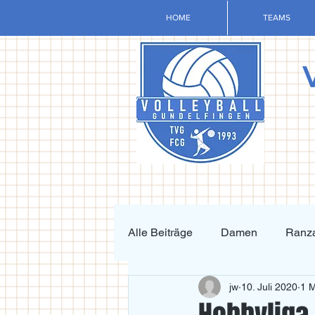
HOME
TEAMS
Alle Beiträge
Damen
Ranza
jw
10. Juli 2020
1 M
Krafttraining und Vorbereitung