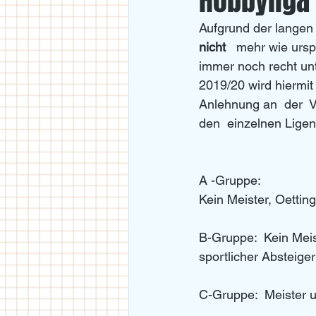
Hobbyliga
Aufgrund der langen 
U18
U11/U12
U14
nicht
   mehr wie ursp
immer noch recht unte
2019/20 wird hiermit
Anlehnung an  der  V
den  einzelnen Ligen
A -Gruppe:
Kein Meister, Oetting
B-Gruppe:  Kein Meis
sportlicher Absteiger
C-Gruppe:  Meister un