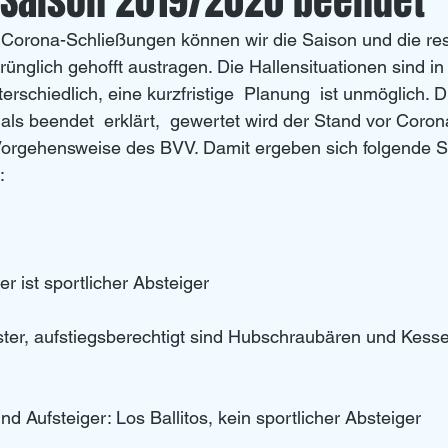
 Saison 2019/2020 beendet
Corona-Schließungen können wir die Saison und die rest
Left Overs
U 20
rünglich gehofft austragen. Die Hallensituationen sind i
rschiedlich, eine kurzfristige  Planung  ist unmöglich. D
 als beendet  erklärt,  gewertet wird der Stand vor Coro
orgehensweise des BVV. Damit ergeben sich folgende Sit
:
er ist sportlicher Absteiger 
ter, aufstiegsberechtigt sind Hubschraubären und Kessel
 
d Aufsteiger: Los Ballitos, kein sportlicher Absteiger 