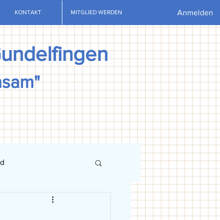
Anmelden
KONTAKT
MITGLIED WERDEN
Gundelfingen
nsam"
nd
ews
U13
U15