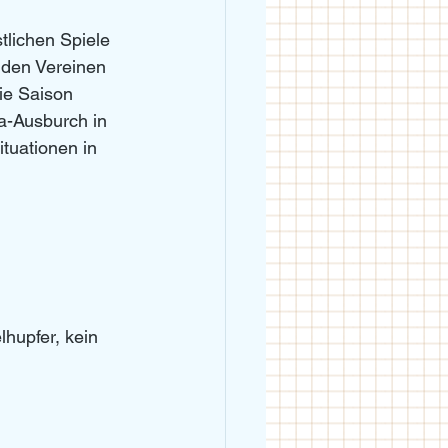
lichen Spiele 
n den Vereinen 
ie Saison 
na-Ausburch in 
uationen in  
hupfer, kein 