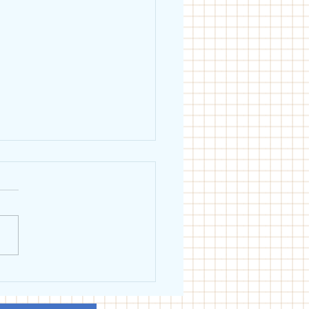
eiblich holt Schwäbische
erschaft in Dillingen