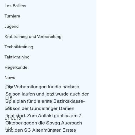
Los Ballitos
Turniere
Jugend
Krafttraining und Vorbereitung
Techniktraining
Taktiktraining
Regelkunde
News
Die Vorbereitungen für die nächste 
U13
Saison laufen und jetzt wurde auch der 
U15
Spielplan für die erste Bezirksklasse-
Saison der Gundelfinger Damen 
U18
finalisiert. Zum Auftakt geht es am 7. 
U11/U12
Oktober gegen die Spvgg Auerbach 
U14
und den SC Altenmünster. Erstes 