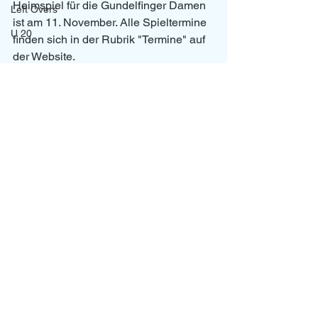
Heimspiel für die Gundelfinger Damen 
Left Overs
ist am 11. November. Alle Spieltermine 
U 20
finden sich in der Rubrik "Termine" auf 
der Website. 
Damen
News
Alle ansehen
Aktuelle Beiträge
Datenschutzerklärung
Impressum