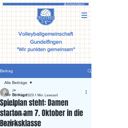
Anmelden
Volleyballgemeinschaft
Gundelfingen
"Wir punkten gemeinsam"
Beitrag
Alle Beiträge
jw
Alle Beiträge
30. Aug. 2023
1 Min. Lesezeit
Spielplan steht: Damen
Damen
starten am 7. Oktober in die
Ranzadriala
Bezirksklasse
All4One