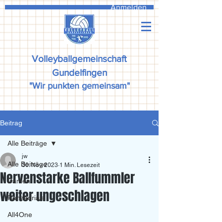
Anmelden
Volleyballgemeinschaft
Gundelfingen
"Wir punkten gemeinsam"
Beitrag
Alle Beiträge
jw
Alle Beiträge
30. Nov. 2023
1 Min. Lesezeit
Nervenstarke Ballfummler
Damen
weiter ungeschlagen
Ranzadriala
All4One