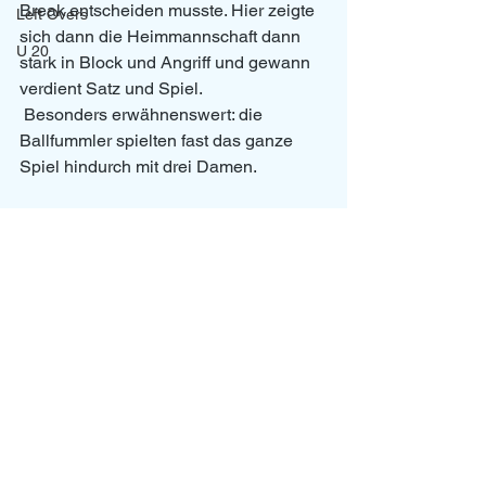
Break entscheiden musste. Hier zeigte 
Left Overs
sich dann die Heimmannschaft dann 
U 20
stark in Block und Angriff und gewann 
verdient Satz und Spiel.
 Besonders erwähnenswert: die 
Ballfummler spielten fast das ganze 
Spiel hindurch mit drei Damen.
Yvonne, Amelie, Elli, Sarai, Tom, Luca, 
Philipp, Stefan
All4One
News
Alle ansehen
Aktuelle Beiträge