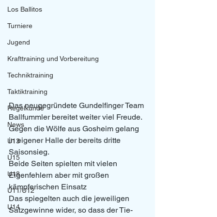
Los Ballitos
Turniere
Jugend
Krafttraining und Vorbereitung
Techniktraining
Taktiktraining
Das neugegründete Gundelfinger Team 
Regelkunde
Ballfummler bereitet weiter viel Freude. 
News
Gegen die Wölfe aus Gosheim gelang 
in eigener Halle der bereits dritte 
U13
Saisonsieg.
U15
Beide Seiten spielten mit vielen 
U18
Eigenfehlern aber mit großen 
kämpferischen Einsatz
U11/U12
Das spiegelten auch die jeweiligen 
U14
Satzgewinne wider, so dass der Tie-