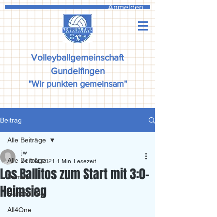
Anmelden
Volleyballgemeinschaft
Gundelfingen
"Wir punkten gemeinsam"
Beitrag
Alle Beiträge
jw
Alle Beiträge
21. Okt. 2021
1 Min. Lesezeit
Los Ballitos zum Start mit 3:0-
Damen
Heimsieg
Ranzadriala
All4One