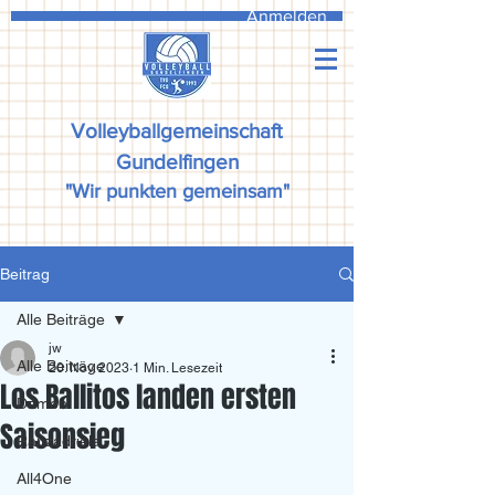
Anmelden
Volleyballgemeinschaft
Gundelfingen
"Wir punkten gemeinsam"
Beitrag
Alle Beiträge
jw
Alle Beiträge
20. Nov. 2023
1 Min. Lesezeit
Los Ballitos landen ersten
Damen
Saisonsieg
Ranzadriala
All4One