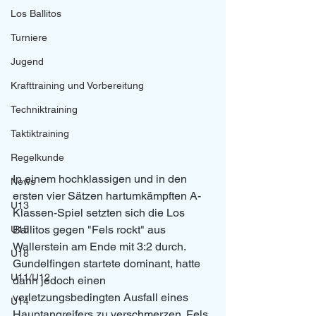
Los Ballitos
Turniere
Jugend
Krafttraining und Vorbereitung
Techniktraining
Taktiktraining
Regelkunde
In einem hochklassigen und in den 
News
ersten vier Sätzen hartumkämpften A-
U13
Klassen-Spiel setzten sich die Los 
Ballitos gegen "Fels rockt" aus 
U15
Wallerstein am Ende mit 3:2 durch. 
U18
Gundelfingen startete dominant, hatte 
U11/U12
dann jedoch einen 
verletzungsbedingten Ausfall eines 
U14
Hauptangreifers zu verschmerzen. Fels 