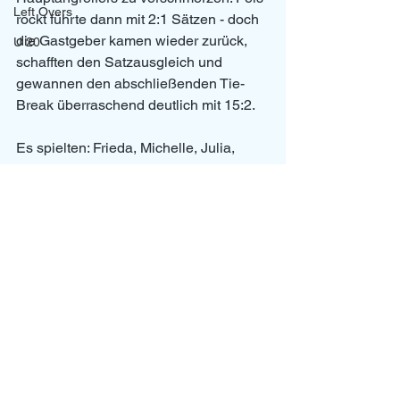
Left Overs
rockt führte dann mit 2:1 Sätzen - doch 
die Gastgeber kamen wieder zurück, 
U 20
schafften den Satzausgleich und 
gewannen den abschließenden Tie-
Break überraschend deutlich mit 15:2.
Es spielten: Frieda, Michelle, Julia, 
Chiara K., Tobias, Florian, Heiner, 
Simon. 
Los Ballitos
News
Alle ansehen
Aktuelle Beiträge