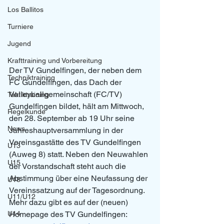
Los Ballitos
Turniere
Jugend
Krafttraining und Vorbereitung
Der TV Gundelfingen, der neben dem 
Techniktraining
FC Gundelfingen, das Dach der 
Volleyballgemeinschaft (FC/TV) 
Taktiktraining
Gundelfingen bildet, hält am Mittwoch, 
Regelkunde
den 28. September ab 19 Uhr seine 
News
Jahreshauptversammlung in der 
Vereinsgastätte des TV Gundelfingen 
U13
(Auweg 8) statt. Neben den Neuwahlen 
U15
der Vorstandschaft steht auch die 
Abstimmung über eine Neufassung der 
U18
Vereinssatzung auf der Tagesordnung. 
U11/U12
Mehr dazu gibt es auf der (neuen) 
Homepage des TV Gundelfingen: 
U14