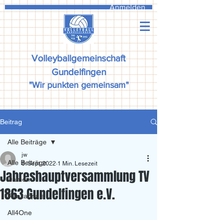
Anmelden
Volleyballgemeinschaft
Gundelfingen
"Wir punkten gemeinsam"
Beitrag
Alle Beiträge
jw
Alle Beiträge
8. Sept. 2022
1 Min. Lesezeit
Jahreshauptversammlung TV
Damen
1863 Gundelfingen e.V.
Ranzadriala
All4One