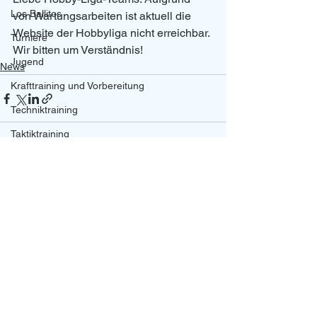
Los Ballitos
von Wartungsarbeiten ist aktuell die 
Website der Hobbyliga nicht erreichbar. 
Turniere
Wir bitten um Verständnis!
Jugend
News
Krafttraining und Vorbereitung
Techniktraining
Taktiktraining
Regelkunde
Alle ansehen
Aktuelle Beiträge
News
U13
U15
U18
U11/U12
Datenschutzerklärung
Impressum
U14