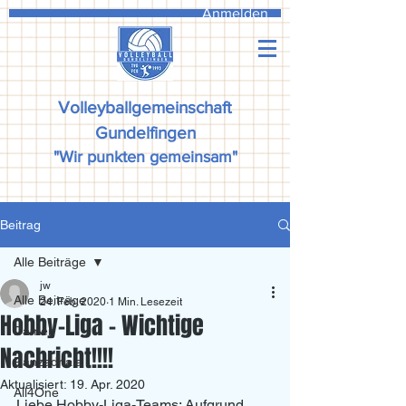
Anmelden
Volleyballgemeinschaft
Gundelfingen
"Wir punkten gemeinsam"
Beitrag
Alle Beiträge
jw
Alle Beiträge
24. Feb. 2020
1 Min. Lesezeit
Hobby-Liga - Wichtige
Damen
Nachricht!!!!
Ranzadriala
Aktualisiert:
19. Apr. 2020
All4One
Liebe Hobby-Liga-Teams: Aufgrund 