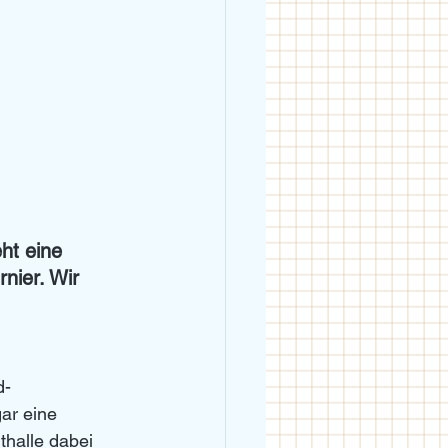
ht eine 
nier. Wir 
d-
ar eine 
halle dabei 