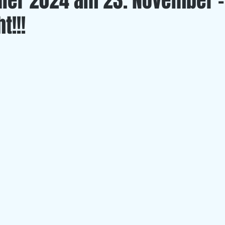
nier 2024 am 23. November -
t!!!
Left Overs
U 20