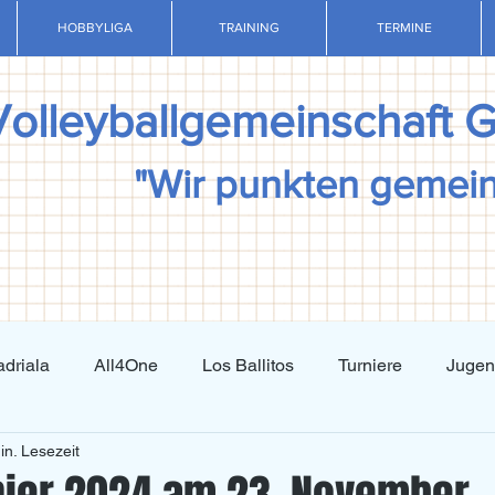
HOBBYLIGA
TRAINING
TERMINE
Volleyballgemeinschaft 
"Wir punkten gemei
driala
All4One
Los Ballitos
Turniere
Juge
in. Lesezeit
Techniktraining
Taktiktraining
Regelkunde
N