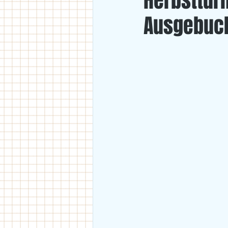
Herbsttur
Ausgebuch
U18
U11/U12
U14