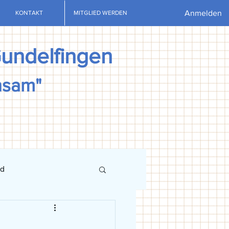
Anmelden
KONTAKT
MITGLIED WERDEN
Gundelfingen
nsam"
nd
ews
U13
U15