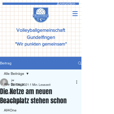
Anmelden
Volleyballgemeinschaft
Gundelfingen
"Wir punkten gemeinsam"
Beitrag
Alle Beiträge
jw
Alle Beiträge
22. Okt. 2021
1 Min. Lesezeit
Die Netze am neuen
Damen
Beachplatz stehen schon
Ranzadriala
All4One