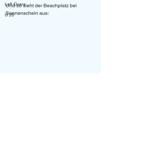
Left Overs
Und so sieht der Beachplatz bei 
Sonnenschein aus:
U 20
News