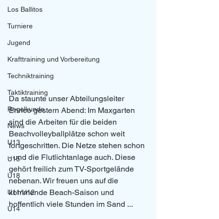
Los Ballitos
Turniere
Jugend
Krafttraining und Vorbereitung
Techniktraining
Taktiktraining
Da staunte unser Abteilungsleiter 
Regelkunde
Enrico gestern Abend: Im Maxgarten 
sind die Arbeiten für die beiden 
News
Beachvolleyballplätze schon weit 
U13
fortgeschritten. Die Netze stehen schon 
- und die Flutlichtanlage auch. Diese 
U15
gehört freilich zum TV-Sportgelände 
U18
nebenan. Wir freuen uns auf die 
kommende Beach-Saison und 
U11/U12
hoffentlich viele Stunden im Sand ... 
U14