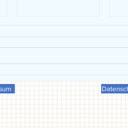
VGG präsentiert sich beim FCG-
U15 w
Schulsporttag
Meist
ssum
Datensch