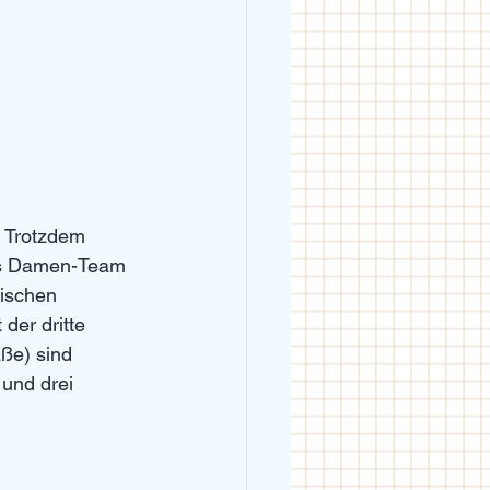
 Trotzdem 
das Damen-Team 
rischen 
der dritte 
ße) sind 
und drei 
 