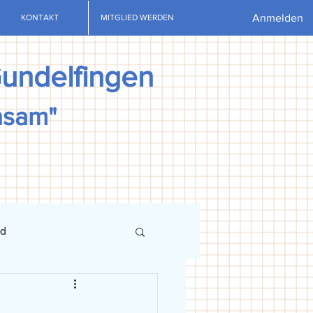
Anmelden
KONTAKT
MITGLIED WERDEN
Gundelfingen
nsam"
nd
ews
U13
U15