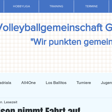
HOBBYLIGA
TRAINING
TERMINE
Volleyballgemeinschaft 
"Wir punkten gemei
driala
All4One
Los Ballitos
Turniere
Juge
n. Lesezeit
Techniktraining
Taktiktraining
Regelkunde
N