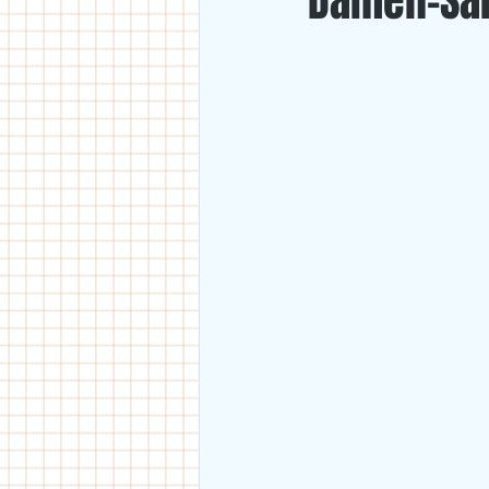
Damen-Sai
U18
U11/U12
U14