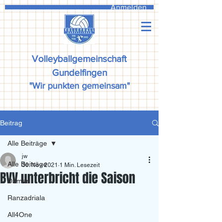
Anmelden
Volleyballgemeinschaft
Gundelfingen
"Wir punkten gemeinsam"
Beitrag
Alle Beiträge
jw
Alle Beiträge
30. Nov. 2021
1 Min. Lesezeit
BVV unterbricht die Saison
Damen
Ranzadriala
All4One