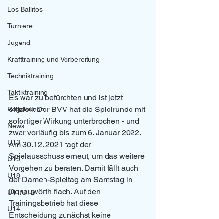
Los Ballitos
Turniere
Jugend
Krafttraining und Vorbereitung
Techniktraining
Taktiktraining
Es war zu befürchten und ist jetzt 
offiziell: Der BVV hat die Spielrunde mit 
Regelkunde
sofortiger Wirkung unterbrochen - und 
News
zwar vorläufig bis zum 6. Januar 2022. 
U13
Am 30.12. 2021 tagt der 
Spielausschuss erneut, um das weitere 
U15
Vorgehen zu beraten. Damit fällt auch 
U18
der Damen-Spieltag am Samstag in 
Donauwörth flach. Auf den 
U11/U12
Trainingsbetrieb hat diese 
U14
Entscheidung zunächst keine 