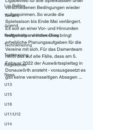
Ligabetrieb für alle Spielklassen unter 
Los Ballitos
verschiedenen Bedingungen wieder 
aufgenommen. So wurde die 
Turniere
Spielsaison bis Ende Mai verlängert. 
Jugend
Es soll an einer Vor- und Hinrunden 
festgehalten werden. Dies bringt 
Krafttraining und Vorbereitung
erhebliche Planungsaufgaben für die 
Techniktraining
Vereine mit sich. Für das Damenteam 
Taktiktraining
heißt das auf alle Fälle, dass am 5. 
Februar 2022 der Auswärtsspieltag in 
Regelkunde
Donauwörth ansteht - vorausgesetzt es 
News
gibt keine vereinsseitigen Absagen ... 
U13
U15
U18
U11/U12
U14