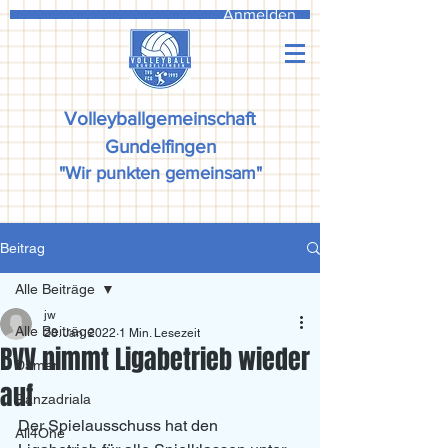
Anmelden
Volleyballgemeinschaft
Gundelfingen
"Wir punkten gemeinsam"
Beitrag
Alle Beiträge
jw
Alle Beiträge
28. Jan. 2022
1 Min. Lesezeit
BVV nimmt Ligabetrieb wieder
Damen
auf
Ranzadriala
Der Spielausschuss hat den 
All4One