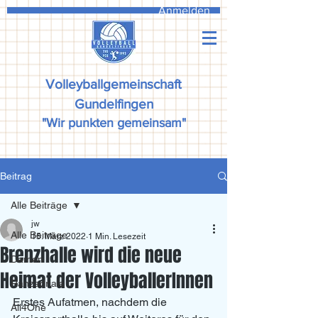
Anmelden
Volleyballgemeinschaft
Gundelfingen
"Wir punkten gemeinsam"
Beitrag
Alle Beiträge
jw
Alle Beiträge
15. März 2022
1 Min. Lesezeit
Brenzhalle wird die neue
Damen
Heimat der VolleyballerInnen
Ranzadriala
Erstes Aufatmen, nachdem die 
All4One