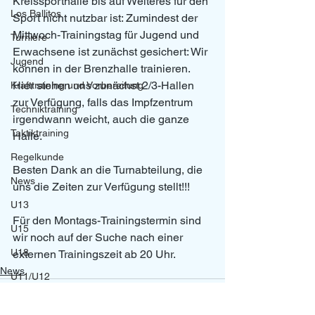
Kreissporthalle bis auf Weiteres für den 
Los Ballitos
Sport nicht nutzbar ist: Zumindest der 
Mittwoch-Trainingstag für Jugend und 
Turniere
Erwachsene ist zunächst gesichert: Wir 
Jugend
können in der Brenzhalle trainieren. 
Hier stehen uns zunächst 2/3-Hallen 
Krafttraining und Vorbereitung
zur Verfügung, falls das Impfzentrum 
Techniktraining
irgendwann weicht, auch die ganze 
Taktiktraining
Halle. 
Regelkunde
Besten Dank an die Turnabteilung, die 
News
uns die Zeiten zur Verfügung stellt!!!
U13
Für den Montags-Trainingstermin sind 
U15
wir noch auf der Suche nach einer 
U18
externen Trainingszeit ab 20 Uhr. 
News
U11/U12
U14