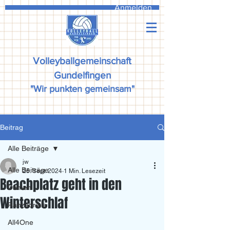
Anmelden
Volleyballgemeinschaft
Gundelfingen
"Wir punkten gemeinsam"
Beitrag
Alle Beiträge
jw
Alle Beiträge
25. Sept. 2024
1 Min. Lesezeit
Beachplatz geht in den
Damen
Winterschlaf
Ranzadriala
All4One