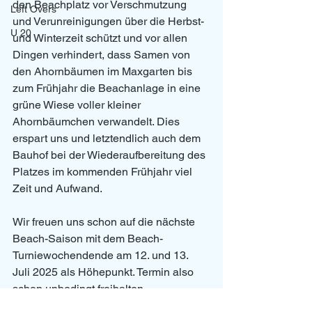
den Beachplatz vor Verschmutzung 
Left Overs
und Verunreinigungen über die Herbst- 
U 20
und Winterzeit schützt und vor allen 
Dingen verhindert, dass Samen von 
den Ahornbäumen im Maxgarten bis 
zum Frühjahr die Beachanlage in eine 
grüne Wiese voller kleiner 
Ahornbäumchen verwandelt. Dies 
erspart uns und letztendlich auch dem 
Bauhof bei der Wiederaufbereitung des 
Platzes im kommenden Frühjahr viel 
Zeit und Aufwand.
Wir freuen uns schon auf die nächste 
Beach-Saison mit dem Beach-
Turniewochendende am 12. und 13. 
Juli 2025 als Höhepunkt. Termin also 
schon unbedingt freihalten. 
Einladungen zur Beach-