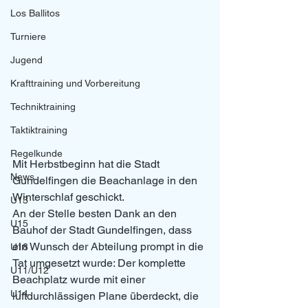
Los Ballitos
Turniere
Jugend
Krafttraining und Vorbereitung
Techniktraining
Taktiktraining
Regelkunde
Mit Herbstbeginn hat die Stadt 
News
Gundelfingen die Beachanlage in den 
Winterschlaf geschickt. 
U13
An der Stelle besten Dank an den 
U15
Bauhof der Stadt Gundelfingen, dass 
ein Wunsch der Abteilung prompt in die 
U18
Tat umgesetzt wurde: Der komplette 
U11/U12
Beachplatz wurde mit einer 
U14
luftdurchlässigen Plane überdeckt, die 