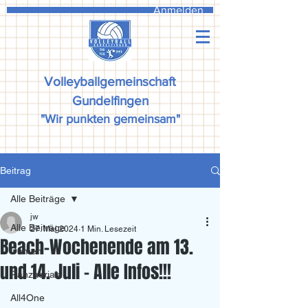
Anmelden
Volleyballgemeinschaft
Gundelfingen
"Wir punkten gemeinsam"
Beitrag
Alle Beiträge
jw
Alle Beiträge
27. Mai 2024
1 Min. Lesezeit
Beach-Wochenende am 13.
Damen
und 14. Juli - Alle Infos!!!
Ranzadriala
All4One