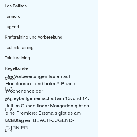
Los Ballitos
Turniere
Jugend
Krafttraining und Vorbereitung
Techniktraining
Taktiktraining
Regelkunde
Die Vorbereitungen laufen auf 
News
Hochtouren - und beim 2. Beach-
U13
Wochenende der 
Volleyballgemeinschaft am 13. und 14. 
U15
Juli im Gundelfinger Maxgarten gibt es 
U18
eine Premiere: Erstmals gibt es am 
Sonntag ein BEACH-JUGEND-
U11/U12
TURNIER.
U14